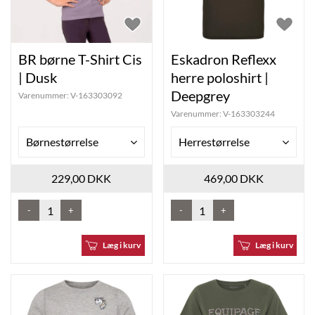
BR børne T-Shirt Cis
Eskadron Reflexx
| Dusk
herre poloshirt |
Deepgrey
Varenummer:
V-163303092
Varenummer:
V-163303244
Børnestørrelse
Herrestørrelse
229,00 DKK
469,00 DKK
-
+
-
+
Læg i kurv
Læg i kurv