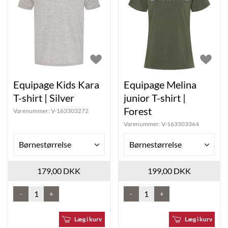
Equipage Kids Kara
Equipage Melina
T-shirt | Silver
junior T-shirt |
Forest
Varenummer:
V-163303272
Varenummer:
V-163303364
Børnestørrelse
Børnestørrelse
179,00 DKK
199,00 DKK
-
+
-
+
Læg i kurv
Læg i kurv