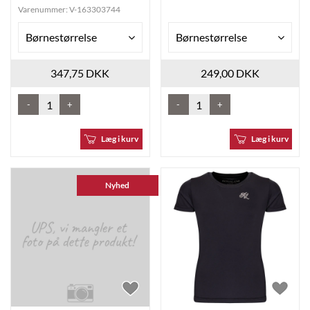
Varenummer:
V-163303744
Børnestørrelse
Børnestørrelse
347,75 DKK
249,00 DKK
-
+
-
+
Læg i kurv
Læg i kurv
Nyhed