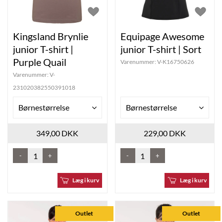
Kingsland Brynlie
Equipage Awesome
junior T-shirt |
junior T-shirt | Sort
Purple Quail
Varenummer:
V-K16750626
Varenummer:
V-
231020382550391018
Børnestørrelse
Børnestørrelse
349,00 DKK
229,00 DKK
-
+
-
+
Læg i kurv
Læg i kurv
Outlet
Outlet