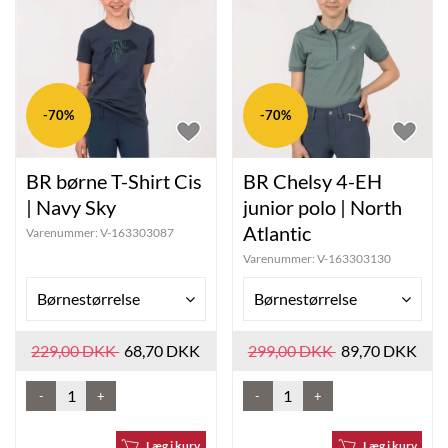
-70%
-70%
BR børne T-Shirt Cis
BR Chelsy 4-EH
| Navy Sky
junior polo | North
Atlantic
Varenummer:
V-163303087
Varenummer:
V-163303130
Børnestørrelse
Børnestørrelse
229,00 DKK
68,70 DKK
299,00 DKK
89,70 DKK
-
+
-
+
Læg i kurv
Læg i kurv