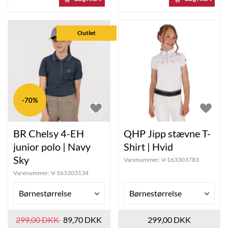
Outlet
-70%
BR Chelsy 4-EH
QHP Jipp stævne T-
junior polo | Navy
Shirt | Hvid
Sky
Varenummer:
V-163303783
Varenummer:
V-163303134
Børnestørrelse
Børnestørrelse
299,00 DKK
89,70 DKK
299,00 DKK