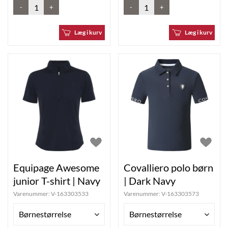
-
+
-
+
Læg i kurv
Læg i kurv
Equipage Awesome
Covalliero polo børn
junior T-shirt | Navy
| Dark Navy
Varenummer:
V-163303533
Varenummer:
V-163303573
Børnestørrelse
Børnestørrelse