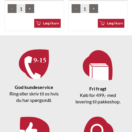
-
+
-
+
Læg i kurv
Læg i kurv
God kundeservice
Fri fragt
Ring eller skriv til os hvis
Køb for 499,- med
du har spørgsmål.
levering til pakkeshop.