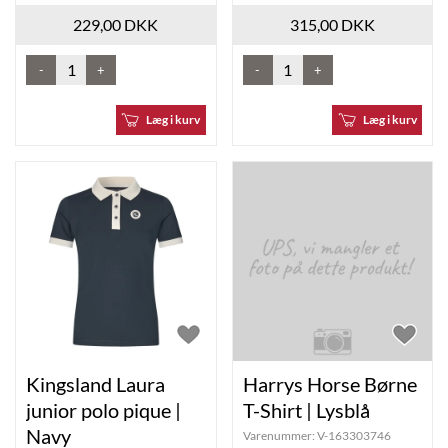
229,00 DKK
315,00 DKK
-
+
-
+
Læg i kurv
Læg i kurv
Kingsland Laura
Harrys Horse Børne
junior polo pique |
T-Shirt | Lysblå
Navy
Varenummer:
V-163303746