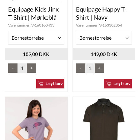
Equipage Kids Jinx
Equipage Happy T-
T-Shirt | Mørkeblå
Shirt | Navy
Varenummer:
V-160100433
Varenummer:
V-163302854
Børnestørrelse
Børnestørrelse
189,00 DKK
149,00 DKK
-
+
-
+
Læg i kurv
Læg i kurv