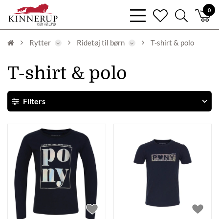
bars
0
heart
search
light
light
light
Rytter
Ridetøj til børn
T-shirt & polo
T-shirt & polo
Filters