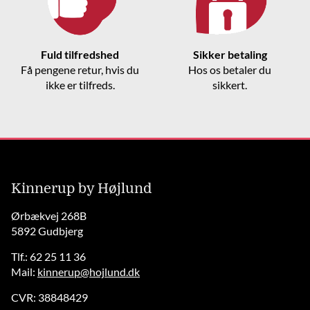
Fuld tilfredshed
Sikker betaling
Få pengene retur, hvis du
Hos os betaler du
ikke er tilfreds.
sikkert.
Kinnerup by Højlund
Ørbækvej 268B
5892 Gudbjerg
Tlf.: 62 25 11 36
Mail:
kinnerup@hojlund.dk
CVR: 38848429