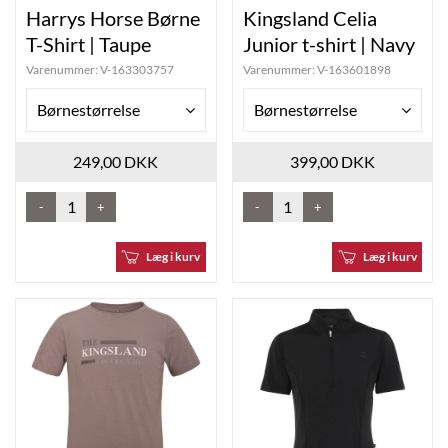
Harrys Horse Børne
Kingsland Celia
T-Shirt | Taupe
Junior t-shirt | Navy
Varenummer:
V-163303757
Varenummer:
V-163601898
Børnestørrelse
Børnestørrelse
249,00 DKK
399,00 DKK
-
+
-
+
Læg i kurv
Læg i kurv