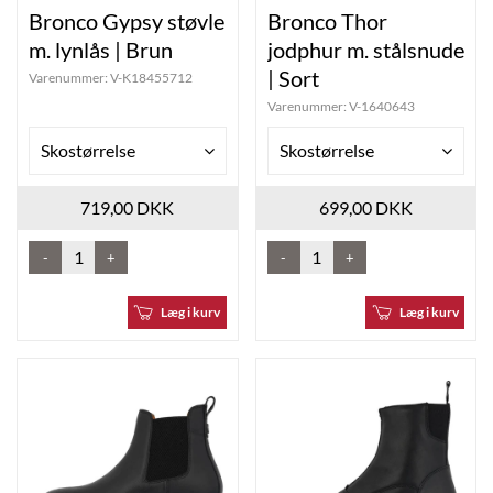
Bronco Gypsy støvle
Bronco Thor
m. lynlås | Brun
jodphur m. stålsnude
| Sort
Varenummer:
V-K18455712
Varenummer:
V-1640643
Skostørrelse
Skostørrelse
719,00 DKK
699,00 DKK
-
+
-
+
Læg i kurv
Læg i kurv