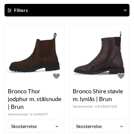
Filters
Bronco Thor
Bronco Shire støvle
jodphur m. stålsnude
m. lynlås | Brun
| Brun
Varenummer:
V-K18465102
Varenummer:
V-1640457
Skostørrelse
Skostørrelse