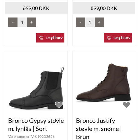
699,00 DKK
899,00 DKK
-
+
-
+
Læg i kurv
Læg i kurv
Bronco Gypsy støvle
Bronco Justify
m. lynlås | Sort
støvle m. snørre |
Brun
Varenummer:
V-K10235656