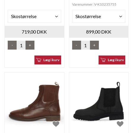
Varenummer:
V-K10235755
Skostørrelse
Skostørrelse
719,00 DKK
899,00 DKK
-
+
-
+
Læg i kurv
Læg i kurv