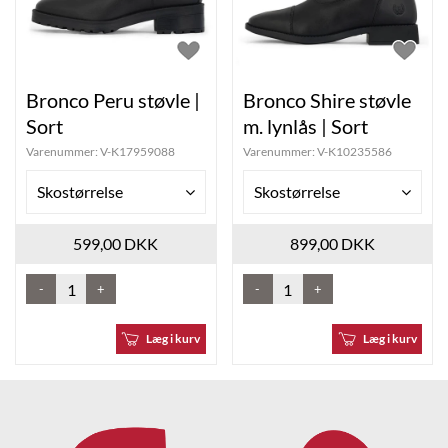
Bronco Peru støvle |
Bronco Shire støvle
Sort
m. lynlås | Sort
Varenummer:
V-K17959088
Varenummer:
V-K10235586
Skostørrelse
Skostørrelse
599,00 DKK
899,00 DKK
-
+
-
+
Læg i kurv
Læg i kurv