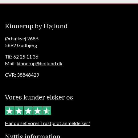
Kinnerup by Højlund
Ørbækvej 268B
5892 Gudbjerg
Tlf.: 62 25 11 36
Mail:
kinnerup@hojlund.dk
CVR: 38848429
Vores kunder elsker os
Har du set vores Trustpilot anmeldelser?
Nyttig information