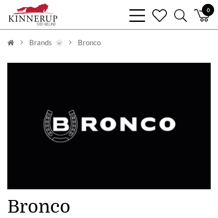
bars
0
heart
search
light
light
light
Brands
Bronco
Bronco