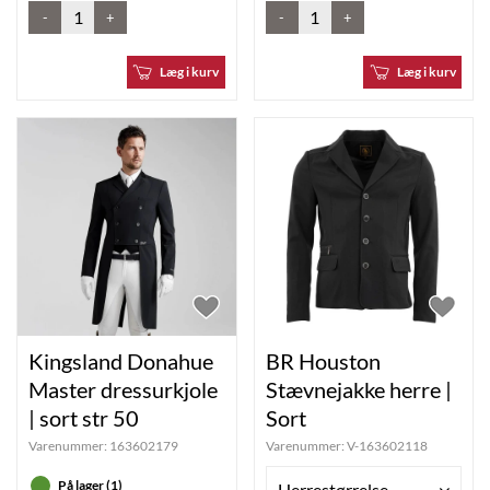
-
+
-
+
Læg i kurv
Læg i kurv
Kingsland Donahue
BR Houston
Master dressurkjole
Stævnejakke herre |
| sort str 50
Sort
Varenummer:
163602179
Varenummer:
V-163602118
På lager (1)
Herrestørrelse