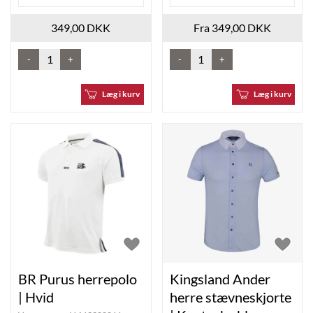
349,00 DKK
Fra 349,00 DKK
-
+
-
+
Læg i kurv
Læg i kurv
BR Purus herrepolo
Kingsland Ander
| Hvid
herre stævneskjorte