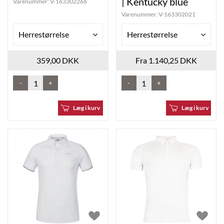
| Kentucky blue
Varenummer:
V-163302266
Varenummer:
V-163302021
Herrestørrelse
Herrestørrelse
359,00 DKK
Fra 1.140,25 DKK
-
+
-
+
Læg i kurv
Læg i kurv