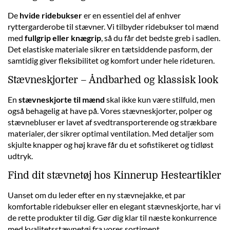
De
hvide ridebukser
er en essentiel del af enhver
ryttergarderobe til stævner. Vi tilbyder ridebukser tol mænd
med
fullgrip eller knægrip
, så du får det bedste greb i sadlen.
Det elastiske materiale sikrer en tætsiddende pasform, der
samtidig giver fleksibilitet og komfort under hele rideturen.
Stævneskjorter – Åndbarhed og klassisk look
En
stævneskjorte til mænd
skal ikke kun være stilfuld, men
også behagelig at have på. Vores stævneskjorter, polper og
stævnebluser er lavet af svedtransporterende og strækbare
materialer, der sikrer optimal ventilation. Med detaljer som
skjulte knapper og høj krave får du et sofistikeret og tidløst
udtryk.
Find dit stævnetøj hos Kinnerup Hesteartikler
Uanset om du leder efter en ny stævnejakke, et par
komfortable ridebukser eller en elegant stævneskjorte, har vi
de rette produkter til dig. Gør dig klar til næste konkurrence
med kvalitetsstævnetøj fra vores sortiment.