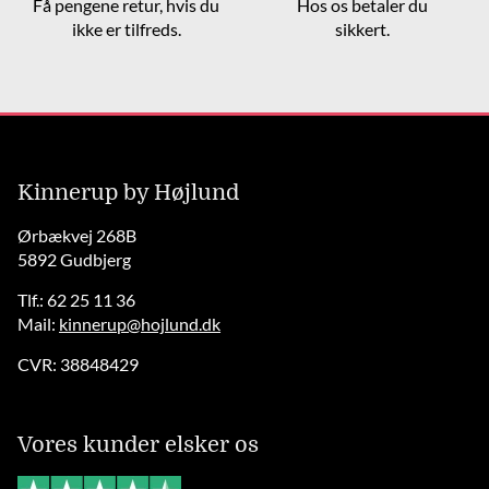
Få pengene retur, hvis du
Hos os betaler du
ikke er tilfreds.
sikkert.
Kinnerup by Højlund
Ørbækvej 268B
5892 Gudbjerg
Tlf.: 62 25 11 36
Mail:
kinnerup@hojlund.dk
CVR: 38848429
Vores kunder elsker os