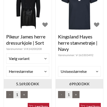
Pikeur James herre
Kingsland Hayes
dressurkjole | Sort
herre stævnetrøje |
Navy
Varenummer:
V-K14200208
Varenummer:
V-163303492
Vælg variant
Herrestørrelse
Unisexstørrelse
5.169,00 DKK
699,00 DKK
-
+
-
+
Læg i kurv
Læg i kurv