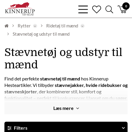
bars
0
heart
search
light
light
light
Rytter
Ridetøj til mænd
Stævnetøj og udstyr til mænd
Stævnetøj og udstyr til
mænd
Find det perfekte
stævnetøj til mænd
hos Kinnerup
Hesteartikler. Vi tilbyder
stævnejakker, hvide ridebukser og
stævneskjorter
, der kombinerer stil, komfort og
funktionalitet – perfekt til konkurrencer. Uanset om du søger
en klassisk jakke, fleksible ridebukser eller en åndbar skjorte,
Læs mere
har vi det rette udvalg til dig.
Gør dig klar til næste stævne
med kvalitetsudstyr!
Filters