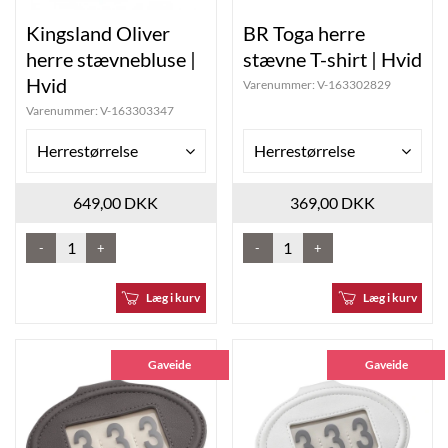
Kingsland Oliver
BR Toga herre
herre stævnebluse |
stævne T-shirt | Hvid
Hvid
Varenummer:
V-163302829
Varenummer:
V-163303347
Herrestørrelse
Herrestørrelse
649,00 DKK
369,00 DKK
-
+
-
+
Læg i kurv
Læg i kurv
Gaveide
Gaveide