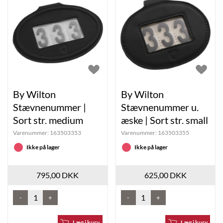
By Wilton
By Wilton
Stævnenummer |
Stævnenummer u.
Sort str. medium
æske | Sort str. small
Varenummer:
163503353
Varenummer:
163503355
Ikke på lager
Ikke på lager
795,00 DKK
625,00 DKK
-
+
-
+
Læg i kurv
Læg i kurv