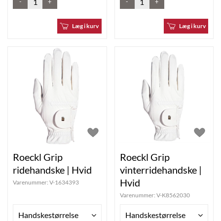
-
+
-
+
Læg i kurv
Læg i kurv
Roeckl Grip
Roeckl Grip
ridehandske | Hvid
vinterridehandske |
Hvid
Varenummer:
V-1634393
Varenummer:
V-K8562030
Handskestørrelse
Handskestørrelse