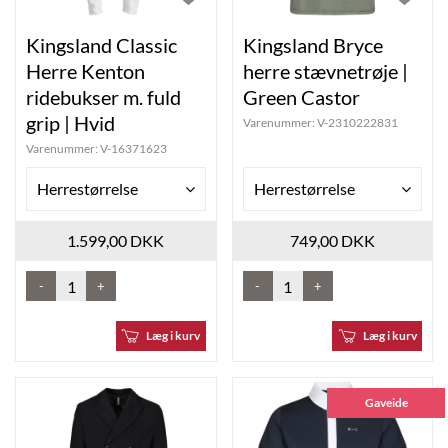
Kingsland Classic
Kingsland Bryce
Herre Kenton
herre stævnetrøje |
ridebukser m. fuld
Green Castor
grip | Hvid
Varenummer:
V-2310222831
Varenummer:
V-16371623
Herrestørrelse
Herrestørrelse
1.599,00 DKK
749,00 DKK
-
+
-
+
Læg i kurv
Læg i kurv
Gaveide