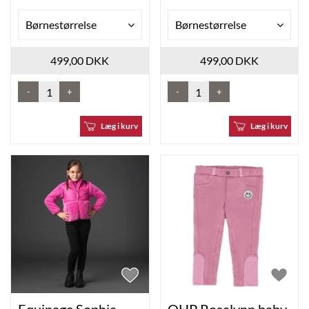
Børnestørrelse
Børnestørrelse
499,00 DKK
499,00 DKK
-
+
-
+
Læg i kurv
Læg i kurv
Equipage Sophia
QHP Rosalynn baby