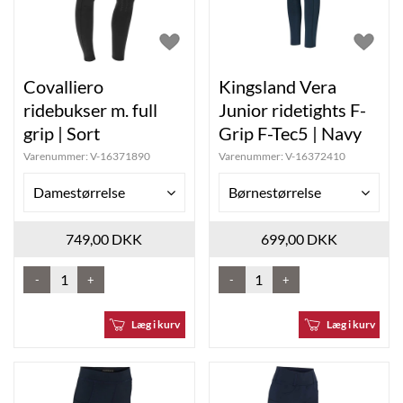
Covalliero
Kingsland Vera
ridebukser m. full
Junior ridetights F-
grip | Sort
Grip F-Tec5 | Navy
Varenummer:
V-16371890
Varenummer:
V-16372410
Damestørrelse
Børnestørrelse
749,00 DKK
699,00 DKK
-
+
-
+
Læg i kurv
Læg i kurv