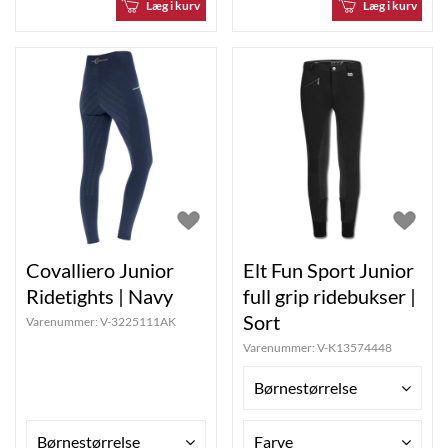
Læg i kurv
Læg i kurv
Covalliero Junior
Elt Fun Sport Junior
Ridetights | Navy
full grip ridebukser |
Sort
Varenummer:
V-3225111AK
Varenummer:
V-K13574448
Børnestørrelse
Børnestørrelse
Farve