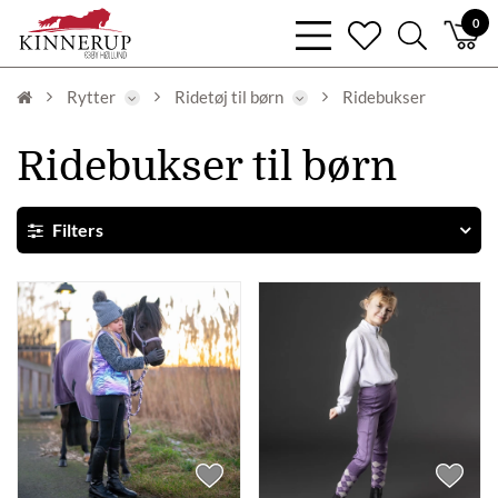
bars
0
heart
search
light
light
light
Rytter
Ridetøj til børn
Ridebukser
Ridebukser til børn
Filters