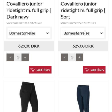
Covalliero junior
Covalliero junior
ridetight m. full grip |
ridetight m. full grip |
Dark navy
Sort
Varenummer:
V-16371867
Varenummer:
V-16371871
Børnestørrelse
Børnestørrelse
629,00 DKK
629,00 DKK
-
+
-
+
Læg i kurv
Læg i kurv