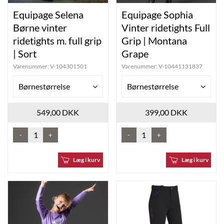
Equipage Selena
Equipage Sophia
Børne vinter
Vinter ridetights Full
ridetights m. full grip
Grip | Montana
| Sort
Grape
Varenummer:
V-104301501
Varenummer:
V-10441131837
Børnestørrelse
Børnestørrelse
549,00 DKK
399,00 DKK
-
+
-
+
Læg i kurv
Læg i kurv