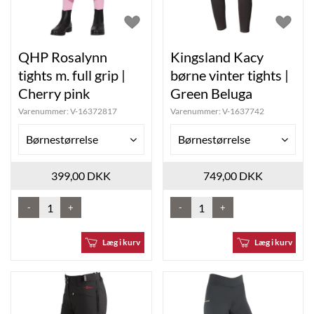
QHP Rosalynn
Kingsland Kacy
tights m. full grip |
børne vinter tights |
Cherry pink
Green Beluga
Varenummer:
V-16372817
Varenummer:
V-1637742
Børnestørrelse
Børnestørrelse
399,00 DKK
749,00 DKK
-
+
-
+
Læg i kurv
Læg i kurv