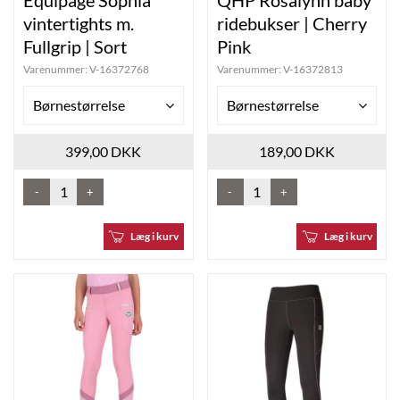
vintertights m.
ridebukser | Cherry
Fullgrip | Sort
Pink
Varenummer:
V-16372768
Varenummer:
V-16372813
Børnestørrelse
Børnestørrelse
399,00 DKK
189,00 DKK
-
+
-
+
Læg i kurv
Læg i kurv