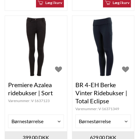
Læg i kurv
Læg i kurv
Premiere Azalea
BR 4-EH Berke
ridebukser | Sort
Vinter Ridebukser |
Total Eclipse
Varenummer:
V-1637123
Varenummer:
V-16371349
Børnestørrelse
Børnestørrelse
399,00 DKK
629,00 DKK