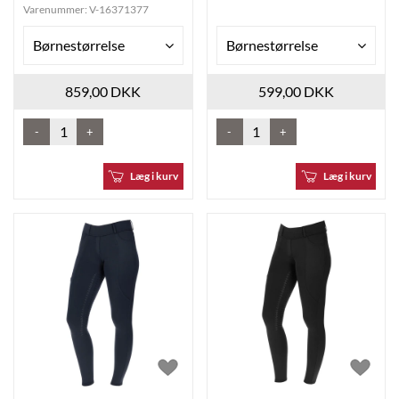
Varenummer:
V-16371377
Børnestørrelse
Børnestørrelse
859,00 DKK
599,00 DKK
-
+
-
+
Læg i kurv
Læg i kurv