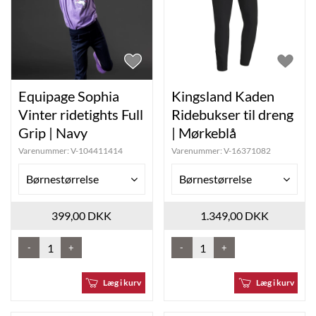
Equipage Sophia
Kingsland Kaden
Vinter ridetights Full
Ridebukser til dreng
Grip | Navy
| Mørkeblå
Varenummer:
V-104411414
Varenummer:
V-16371082
Børnestørrelse
Børnestørrelse
399,00 DKK
1.349,00 DKK
-
+
-
+
Læg i kurv
Læg i kurv