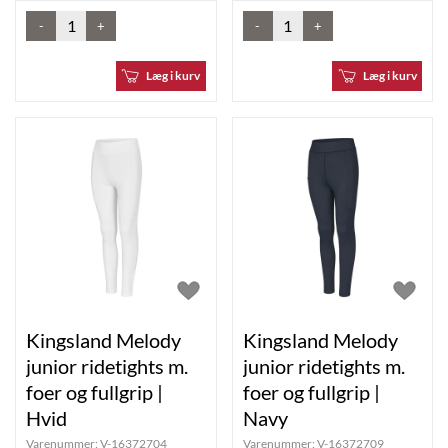
-
+
-
+
Læg i kurv
Læg i kurv
Kingsland Melody
Kingsland Melody
junior ridetights m.
junior ridetights m.
foer og fullgrip |
foer og fullgrip |
Hvid
Navy
Varenummer:
V-16372704
Varenummer:
V-16372709