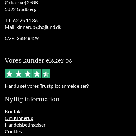
Ørbækvej 268B
5892 Gudbjerg
Tlf.: 62 25 11 36
Mail:
kinnerup@hojlund.dk
CVR: 38848429
Vores kunder elsker os
Har du set vores Trustpilot anmeldelser?
Nyttig information
Kontakt
Om Kinnerup
Handelsbetingelser
Cookies