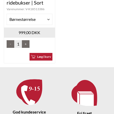
ridebukser | Sort
Varenummer:
V-K18513386
Børnestørrelse
999,00 DKK
-
+
Læg i kurv
God kundeservice
Fri fragt