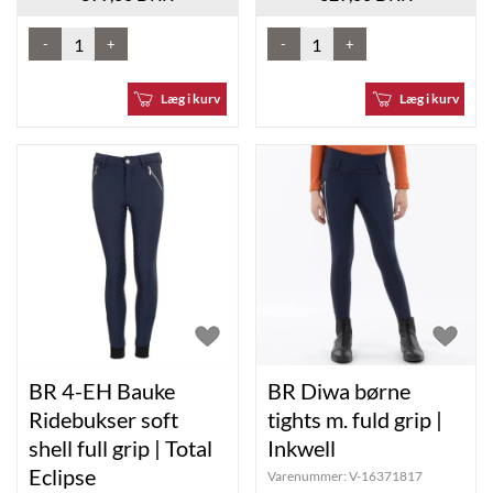
-
+
-
+
Læg i kurv
Læg i kurv
BR 4-EH Bauke
BR Diwa børne
Ridebukser soft
tights m. fuld grip |
shell full grip | Total
Inkwell
Eclipse
Varenummer:
V-16371817