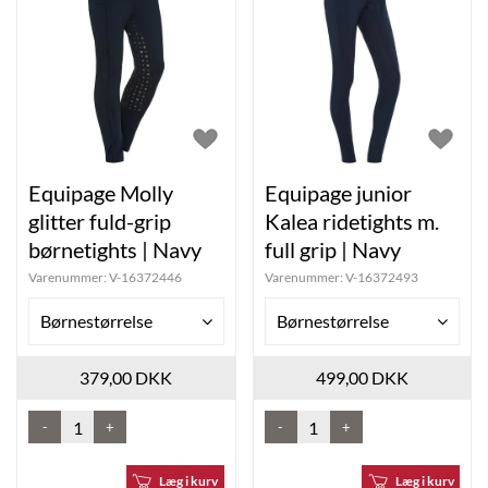
Equipage Molly
Equipage junior
glitter fuld-grip
Kalea ridetights m.
børnetights | Navy
full grip | Navy
Varenummer:
V-16372446
Varenummer:
V-16372493
Børnestørrelse
Børnestørrelse
379,00 DKK
499,00 DKK
-
+
-
+
Læg i kurv
Læg i kurv