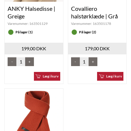
ANKY Halsedisse |
Covalliero
Greige
halstørklæde | Grå
Varenummer:
163501129
Varenummer:
163501178
På lager (1)
På lager (2)
199,00 DKK
179,00 DKK
-
+
-
+
Læg i kurv
Læg i kurv