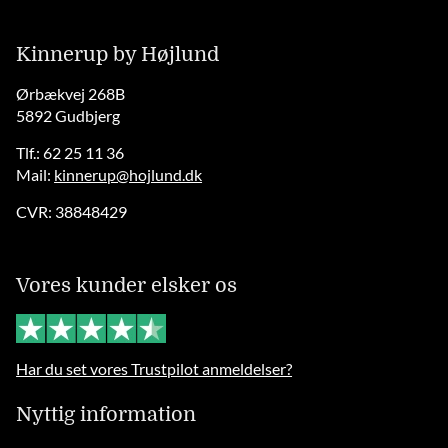
Kinnerup by Højlund
Ørbækvej 268B
5892 Gudbjerg
Tlf.: 62 25 11 36
Mail:
kinnerup@hojlund.dk
CVR: 38848429
Vores kunder elsker os
Har du set vores Trustpilot anmeldelser?
Nyttig information