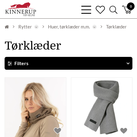
bars
0
heart
search
light
light
light
Rytter
Huer, tørklæder m.m.
Tørklæder
Tørklæder
Filters