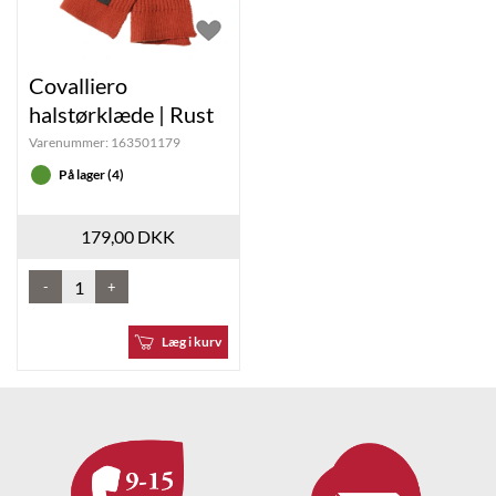
Covalliero
halstørklæde | Rust
Varenummer:
163501179
På lager (4)
179,00 DKK
-
+
Læg i kurv