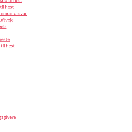
kud til hest
til hest
 immunforsvar
luftveje
pels
heste
til hest
gsgivere