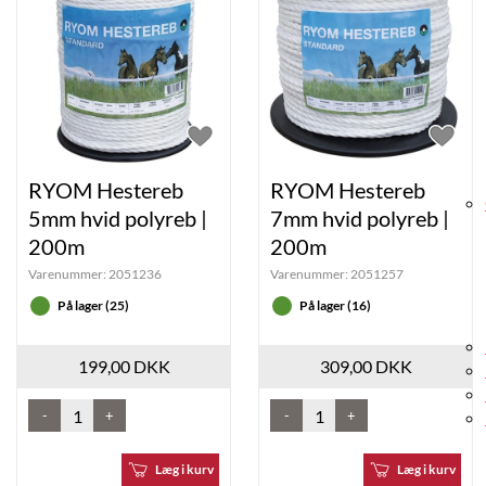
Vælg
RYOM Hestereb
RYOM Hestereb
5mm hvid polyreb |
7mm hvid polyreb |
200m
200m
Varenummer:
2051236
Varenummer:
2051257
På lager (25)
På lager (16)
199,00 DKK
309,00 DKK
-
+
-
+
Læg i kurv
Læg i kurv