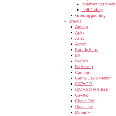
Isolatorer og tilbeh
Ledhåndtag
Græs og gødning
Brands
Amequ
Anky
Ariat
Aveve
Borstiq Farm
BR
Bronco
By Astrup
Campus
Carr & Day & Martin
CATAGO
CATAGO FIR-Tech
Cavallo
Cheval Roi
Covalliero
Dubarry