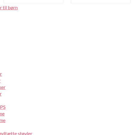
 til børn
r
r
ker
r
IPS
lme
lme
ndtætte støvler