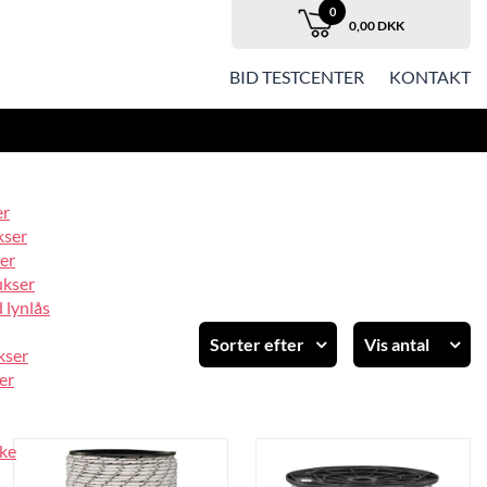
0
0,00 DKK
BID TESTCENTER
KONTAKT
er
kser
er
ukser
 lynlås
Sorter efter
Vis antal
kser
er
Standard
12
Varenummer
24
Varenavn
36
ke
Pris stigende
48
Pris faldende
60