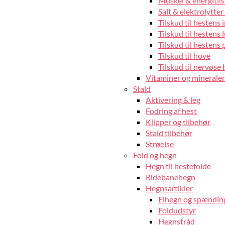
Muskel & energitils
Salt & elektrolytter 
Tilskud til hestens
Tilskud til hestens 
Tilskud til hestens 
Tilskud til hove
Tilskud til nervøse 
Vitaminer og mineraler 
Stald
Aktivering & leg
Fodring af hest
Klipper og tilbehør
Stald tilbehør
Strøelse
Fold og hegn
Hegn til hestefolde
Ridebanehegn
Hegnsartikler
Elhegn og spændin
Foldudstyr
Hegnstråd