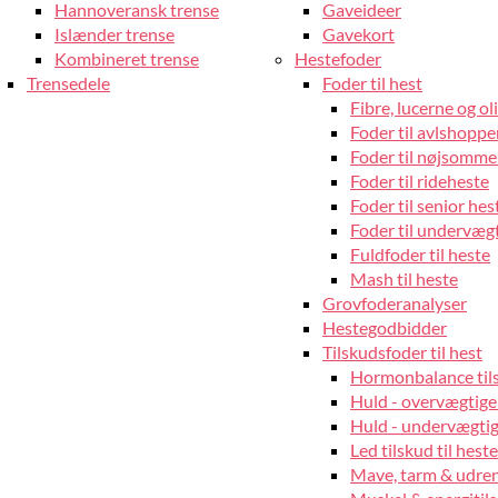
Hannoveransk trense
Gaveideer
Islænder trense
Gavekort
Kombineret trense
Hestefoder
Trensedele
Foder til hest
Fibre, lucerne og oli
Foder til avlshopper
Foder til nøjsomme
Foder til rideheste
Foder til senior hes
Foder til undervæg
Fuldfoder til heste
Mash til heste
Grovfoderanalyser
Hestegodbidder
Tilskudsfoder til hest
Hormonbalance tils
Huld - overvægtige
Huld - undervægtige
Led tilskud til heste
Mave, tarm & udrens