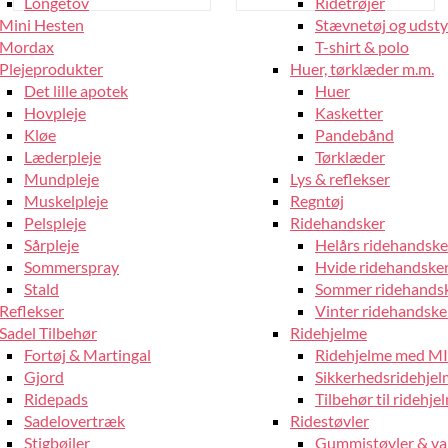
Longetov
Ridetrøjer
Mini Hesten
Stævnetøj og udstyr
Mordax
T-shirt & polo
Plejeprodukter
Huer, tørklæder m.m.
Det lille apotek
Huer
Hovpleje
Kasketter
Kløe
Pandebånd
Læderpleje
Tørklæder
Mundpleje
Lys & reflekser
Muskelpleje
Regntøj
Pelspleje
Ridehandsker
Sårpleje
Helårs ridehandske
Sommerspray
Hvide ridehandske
Stald
Sommer ridehands
Reflekser
Vinter ridehandske
Sadel Tilbehør
Ridehjelme
Fortøj & Martingal
Ridehjelme med M
Gjord
Sikkerhedsridehje
Ridepads
Tilbehør til ridehje
Sadelovertræk
Ridestøvler
Stigbøjler
Gummistøvler & va