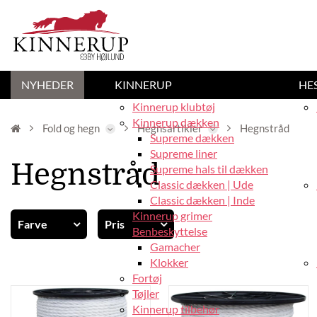
NYHEDER
KINNERUP
HE
Kinnerup klubtøj
Kinnerup dækken
Fold og hegn
Hegnsartikler
Hegnstråd
Supreme dækken
Supreme liner
Hegnstråd
Supreme hals til dækken
Classic dækken | Ude
Classic dækken | Inde
Kinnerup grimer
Farve
Pris
Benbeskyttelse
Vis alle
Gamacher
Brun (1)
Klokker
Hvid (2)
Fortøj
-
Tøjler
Kinnerup tilbehør