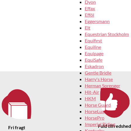
Dyon
Effax
Efföl
Eggersmann
Elt
Equestrian Stockholm
Equifirst
Equiline
Equipage
EquiSafe
Eskadron
Gentle Bridle
Harry's Horse
Herman Sprenger
Hit-Air
HKM
Horse Guard
HorseLux
HorsePro
Imperial Riding
Fuld tilfredshed
Fri fragt
Kentucky