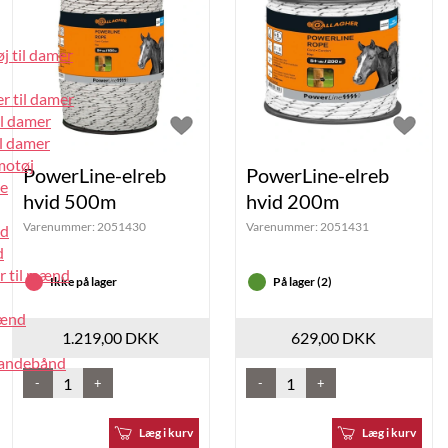
j til damer
r til damer
il damer
l damer
motøj
PowerLine-elreb
PowerLine-elreb
pe
hvid 500m
hvid 200m
Varenummer:
2051430
Varenummer:
2051431
nd
d
r til mænd
Ikke på lager
På lager (2)
mænd
1.219,00 DKK
629,00 DKK
pandebånd
-
+
-
+
Læg i kurv
Læg i kurv