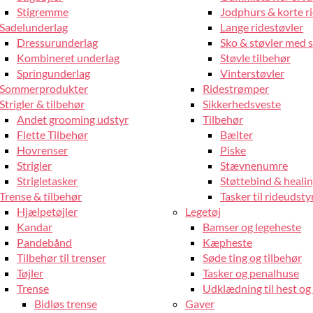
Stigremme
Jodphurs & korte r
Sadelunderlag
Lange ridestøvler
Dressurunderlag
Sko & støvler med 
Kombineret underlag
Støvle tilbehør
Springunderlag
Vinterstøvler
Sommerprodukter
Ridestrømper
Strigler & tilbehør
Sikkerhedsveste
Andet grooming udstyr
Tilbehør
Flette Tilbehør
Bælter
Hovrenser
Piske
Strigler
Stævnenumre
Strigletasker
Støttebind & heali
Trense & tilbehør
Tasker til rideudsty
Hjælpetøjler
Legetøj
Kandar
Bamser og legeheste
Pandebånd
Kæpheste
Tilbehør til trenser
Søde ting og tilbehør
Tøjler
Tasker og penalhuse
Trense
Udklædning til hest og 
Bidløs trense
Gaver