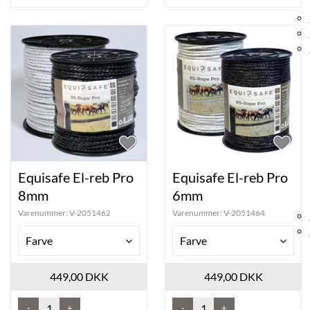
Equisafe El-reb Pro
Equisafe El-reb Pro
8mm
6mm
Varenummer:
V-2051462
Varenummer:
V-2051464
Farve
Farve
449,00 DKK
449,00 DKK
-
+
-
+