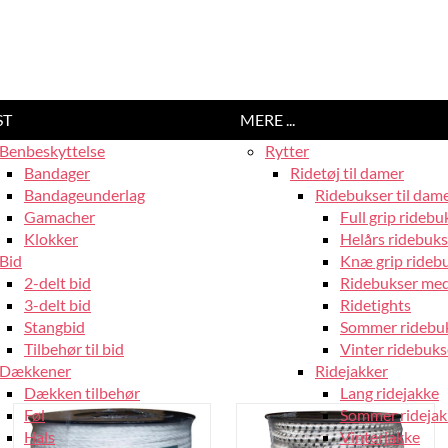
ST
MERE ...
Benbeskyttelse
Rytter
Bandager
Ridetøj til damer
Bandageunderlag
Ridebukser til dam
Gamacher
Full grip ridebu
Klokker
Helårs ridebuks
Bid
Knæ grip rideb
2-delt bid
Ridebukser med
3-delt bid
Ridetights
Stangbid
Sommer ridebu
Tilbehør til bid
Vinter ridebuks
Dækkener
Ridejakker
Dækken tilbehør
Lang ridejakke
Føl
Sommer ridejak
Hals
Vinterjakke