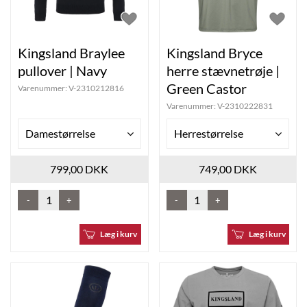
Kingsland Braylee
Kingsland Bryce
pullover | Navy
herre stævnetrøje |
Green Castor
Varenummer:
V-2310212816
Varenummer:
V-2310222831
Damestørrelse
Herrestørrelse
799,00 DKK
749,00 DKK
-
+
-
+
Læg i kurv
Læg i kurv