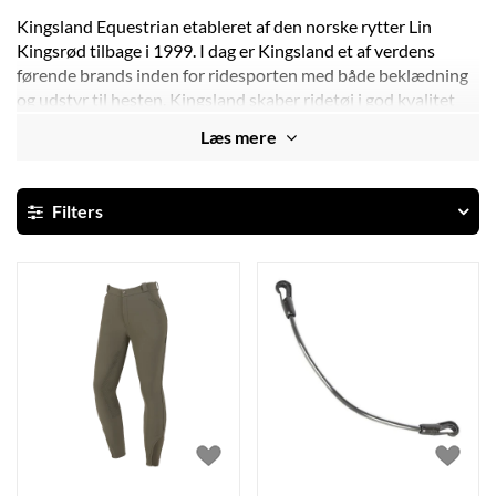
Kingsland Equestrian etableret af den norske rytter Lin
Kingsrød tilbage i 1999. I dag er Kingsland et af verdens
førende brands inden for ridesporten med både beklædning
og udstyr til hesten. Kingsland skaber ridetøj i god kvalitet
med design detaljer og funktion.
Læs mere
Kingsland er kendt for at levere praktisk tøj der mikser
klassisk ridemode med mode i et flot minimalistisk
Filters
skandinavisk look med naturinspirerede detaljer. Vi fører et
bredt udvalg af Kingland i shoppen, både modetøj, den
populære Kingsland Classic serie og udstyr til hesten.