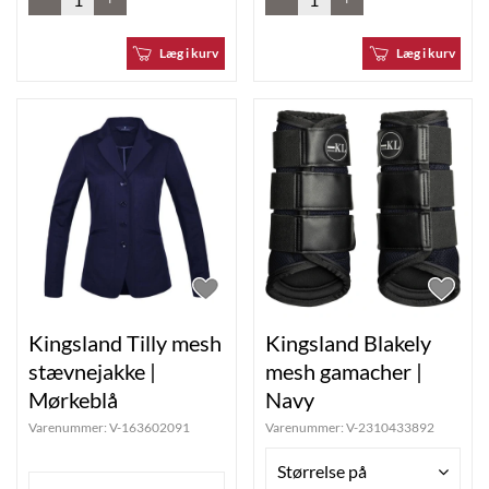
Læg i kurv
Læg i kurv
Kingsland Tilly mesh
Kingsland Blakely
stævnejakke |
mesh gamacher |
Mørkeblå
Navy
Varenummer:
V-163602091
Varenummer:
V-2310433892
Størrelse på