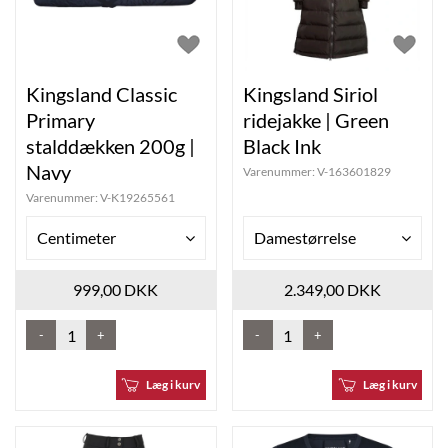
Kingsland Classic
Kingsland Siriol
Primary
ridejakke | Green
stalddækken 200g |
Black Ink
Navy
Varenummer:
V-163601829
Varenummer:
V-K19265561
Centimeter
Damestørrelse
999,00 DKK
2.349,00 DKK
-
+
-
+
Læg i kurv
Læg i kurv