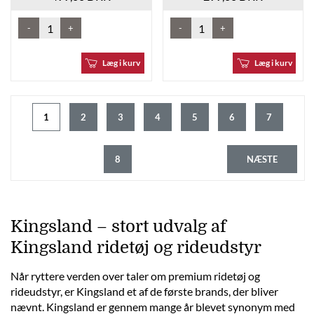
-
+
-
+
Læg i kurv
Læg i kurv
1
2
3
4
5
6
7
8
NÆSTE
Kingsland – stort udvalg af
Kingsland ridetøj og rideudstyr
Når ryttere verden over taler om premium ridetøj og
rideudstyr, er Kingsland et af de første brands, der bliver
nævnt. Kingsland er gennem mange år blevet synonym med