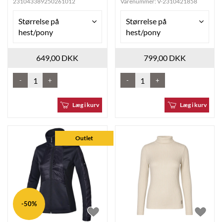
231043389250261012
Varenummer:
V-2310421858
Størrelse på
Størrelse på
hest/pony
hest/pony
649,00 DKK
799,00 DKK
-
+
-
+
Læg i kurv
Læg i kurv
Outlet
-50%