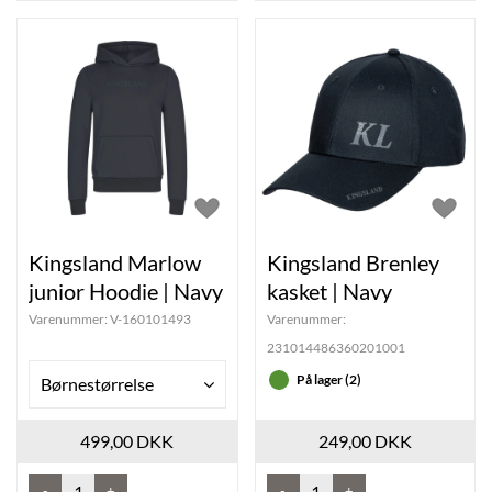
Kingsland Marlow
Kingsland Brenley
junior Hoodie | Navy
kasket | Navy
Varenummer:
V-160101493
Varenummer:
231014486360201001
På lager (2)
Børnestørrelse
499,00 DKK
249,00 DKK
-
+
-
+