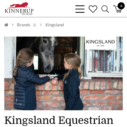
bars
0
heart
search
light
light
light
Brands
Kingsland
Kingsland Equestrian