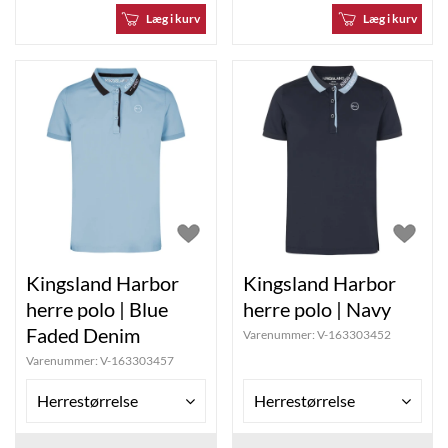
Læg i kurv
Læg i kurv
Kingsland Harbor
Kingsland Harbor
herre polo | Blue
herre polo | Navy
Faded Denim
Varenummer:
V-163303452
Varenummer:
V-163303457
Herrestørrelse
Herrestørrelse