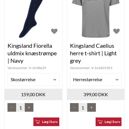
Kingsland Fiorella
Kingsland Caelius
uldmix knæstrømpe
herre t-shirt | Light
| Navy
grey
Varenummer:
V-1638629
Varenummer:
V-163601901
Skostørrelse
Herrestørrelse
159,00 DKK
399,00 DKK
-
+
-
+
Læg i kurv
Læg i kurv