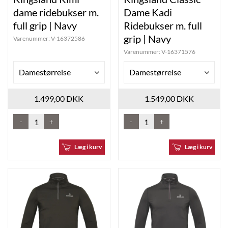
dame ridebukser m.
Dame Kadi
full grip | Navy
Ridebukser m. full
grip | Navy
Varenummer:
V-16372586
Varenummer:
V-16371576
Damestørrelse
Damestørrelse
1.499,00 DKK
1.549,00 DKK
-
+
-
+
Læg i kurv
Læg i kurv