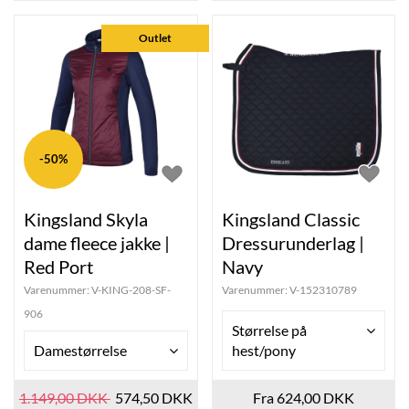
Outlet
-50%
Kingsland Skyla
Kingsland Classic
dame fleece jakke |
Dressurunderlag |
Red Port
Navy
Varenummer:
V-KING-208-SF-
Varenummer:
V-152310789
906
Størrelse på
Damestørrelse
hest/pony
1.149,00 DKK
574,50 DKK
Fra 624,00 DKK