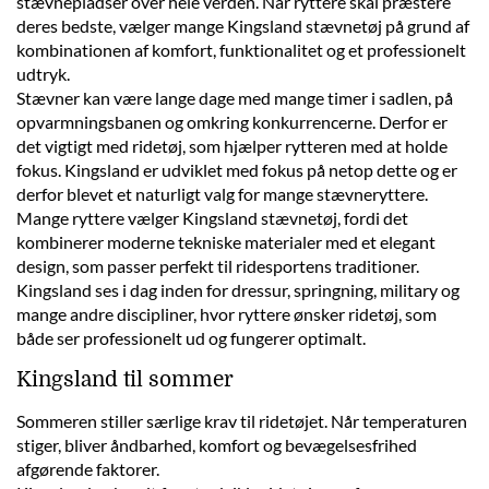
stævnepladser over hele verden. Når ryttere skal præstere
deres bedste, vælger mange Kingsland stævnetøj på grund af
kombinationen af komfort, funktionalitet og et professionelt
udtryk.
Stævner kan være lange dage med mange timer i sadlen, på
opvarmningsbanen og omkring konkurrencerne. Derfor er
det vigtigt med ridetøj, som hjælper rytteren med at holde
fokus. Kingsland er udviklet med fokus på netop dette og er
derfor blevet et naturligt valg for mange stævneryttere.
Mange ryttere vælger Kingsland stævnetøj, fordi det
kombinerer moderne tekniske materialer med et elegant
design, som passer perfekt til ridesportens traditioner.
Kingsland ses i dag inden for dressur, springning, military og
mange andre discipliner, hvor ryttere ønsker ridetøj, som
både ser professionelt ud og fungerer optimalt.
Kingsland til sommer
Sommeren stiller særlige krav til ridetøjet. Når temperaturen
stiger, bliver åndbarhed, komfort og bevægelsesfrihed
afgørende faktorer.