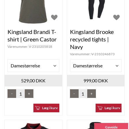
Kingsland Brandi T-
Kingsland Brooke
shirt | Green Castor
recycled tights |
Navy
Varenummer:
V-2310205818
Varenummer:
V-2310246873
Damestørrelse
Damestørrelse
529,00 DKK
999,00 DKK
-
+
-
+
Læg i kurv
Læg i kurv
Gaveide