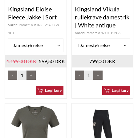
Kingsland Eloise
Kingsland Vikula
Fleece Jakke | Sort
rullekrave damestrik
| White antique
Varenummer:
V-KING-216-OW-
101
Varenummer:
V-160101206
Damestørrelse
Damestørrelse
1.199,00 DKK
599,50 DKK
799,00 DKK
-
+
-
+
Læg i kurv
Læg i kurv