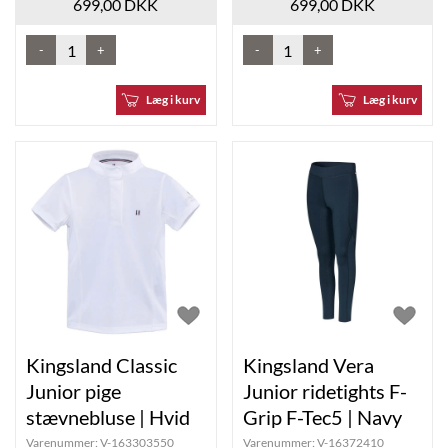
699,00 DKK
699,00 DKK
-
+
-
+
Læg i kurv
Læg i kurv
Kingsland Classic
Kingsland Vera
Junior pige
Junior ridetights F-
stævnebluse | Hvid
Grip F-Tec5 | Navy
Varenummer:
V-163303550
Varenummer:
V-16372410