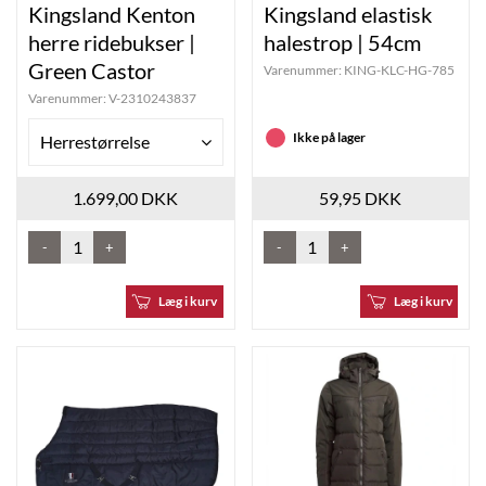
Kingsland Kenton
Kingsland elastisk
herre ridebukser |
halestrop | 54cm
Green Castor
Varenummer:
KING-KLC-HG-785
Varenummer:
V-2310243837
Ikke på lager
Herrestørrelse
1.699,00 DKK
59,95 DKK
-
+
-
+
Læg i kurv
Læg i kurv