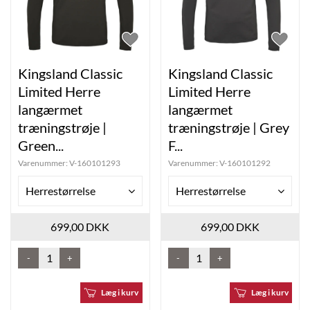
Kingsland Classic
Kingsland Classic
Limited Herre
Limited Herre
langærmet
langærmet
træningstrøje |
træningstrøje | Grey
Green...
F...
Varenummer:
V-160101293
Varenummer:
V-160101292
Herrestørrelse
Herrestørrelse
699,00 DKK
699,00 DKK
-
+
-
+
Læg i kurv
Læg i kurv