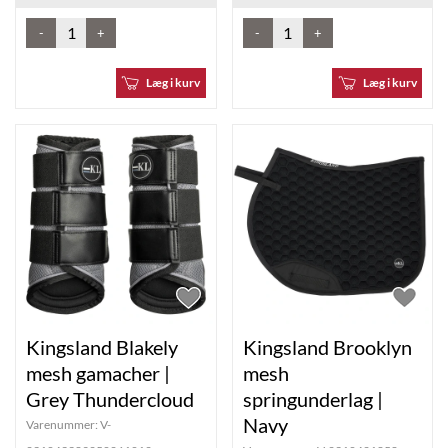
-
+
-
+
Læg i kurv
Læg i kurv
Kingsland Blakely
Kingsland Brooklyn
mesh gamacher |
mesh
Grey Thundercloud
springunderlag |
Navy
Varenummer:
V-