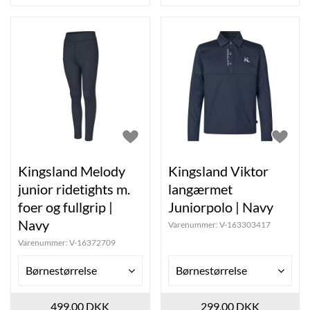
Kingsland Melody
Kingsland Viktor
junior ridetights m.
langærmet
foer og fullgrip |
Juniorpolo | Navy
Navy
Varenummer:
V-163303417
Varenummer:
V-16372709
Børnestørrelse
Børnestørrelse
499,00 DKK
299,00 DKK