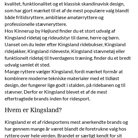
kvalitet, funktionalitet og et klassisk skandinavisk design,
som har gjort mærket til et af de mest populære valg blandt
både fritidsryttere, ambitiøse amatørryttere og
professionelle stævneryttere.
Hos Kinnerup by Højlund finder du et stort udvalg af
Kingsland ridetøj og rideudstyr til dame, herre og børn.
Uanset om du leder efter Kingsland ridebukser, Kingsland
ridejakker, Kingsland rideveste, Kingsland stævnetøj eller
funktionelt ridetøj til hverdagens træning, finder du et bredt
udvalg samlet ét sted.
Mange ryttere vælger Kingsland, fordi mærket formår at
kombinere moderne tekniske materialer med et tidløst
design, der fungerer lige godt i stalden, på ridebanen og til
stævner. Derfor er Kingsland blevet et af de mest
eftertragtede brands inden for ridesport.
Hvem er Kingsland?
Kingsland er et af ridesportens mest anerkendte brands og
har gennem mange år været blandt de foretrukne valg hos
ryttere over hele verden. Brandet er særligt kendt for sit