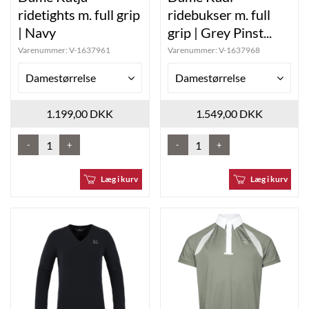
ridetights m. full grip
ridebukser m. full
| Navy
grip | Grey Pinst...
Varenummer:
V-1637961
Varenummer:
V-1637968
Damestørrelse
Damestørrelse
1.199,00 DKK
1.549,00 DKK
-
+
-
+
Læg i kurv
Læg i kurv