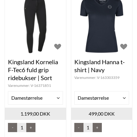
Kingsland Kornelia
Kingsland Hanna t-
F-Tec6 fuld grip
shirt | Navy
ridebukser | Sort
Varenummer:
V-163303359
Varenummer:
V-16371851
Damestørrelse
Damestørrelse
1.199,00 DKK
499,00 DKK
-
+
-
+