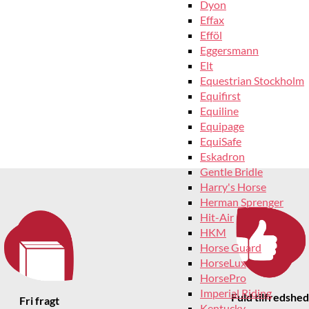
Dyon
Effax
Efföl
Eggersmann
Elt
Equestrian Stockholm
Equifirst
Equiline
Equipage
EquiSafe
Eskadron
Gentle Bridle
Harry's Horse
Herman Sprenger
Hit-Air
HKM
Horse Guard
HorseLux
HorsePro
Imperial Riding
Fuld tilfredshed
Fri fragt
Kentucky