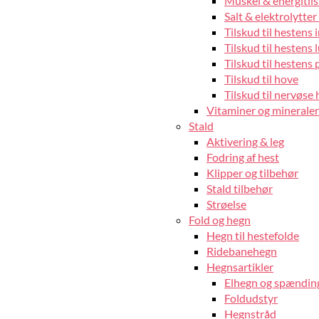
Muskel & energitils
Salt & elektrolytter 
Tilskud til hestens
Tilskud til hestens 
Tilskud til hestens 
Tilskud til hove
Tilskud til nervøse 
Vitaminer og mineraler 
Stald
Aktivering & leg
Fodring af hest
Klipper og tilbehør
Stald tilbehør
Strøelse
Fold og hegn
Hegn til hestefolde
Ridebanehegn
Hegnsartikler
Elhegn og spændin
Foldudstyr
Hegnstråd