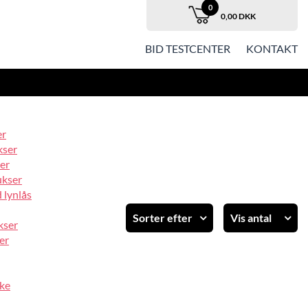
0
0,00 DKK
BID TESTCENTER
KONTAKT
er
kser
er
ukser
 lynlås
Sorter efter
Vis antal
kser
er
Standard
12
Varenummer
24
Varenavn
36
ke
Pris stigende
48
Pris faldende
60