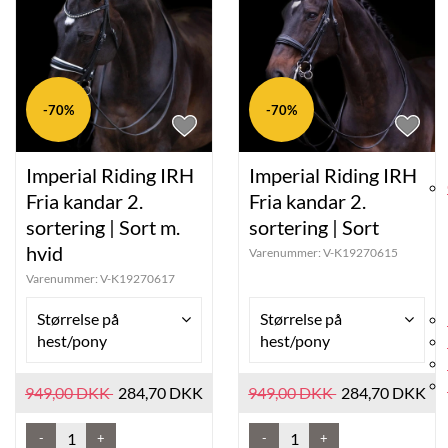
Væ
-70%
-70%
Imperial Riding IRH
Imperial Riding IRH
Fria kandar 2.
Fria kandar 2.
sortering | Sort m.
sortering | Sort
hvid
Varenummer:
V-K19270615
Varenummer:
V-K19270617
Størrelse på
Størrelse på
hest/pony
hest/pony
949,00 DKK
284,70 DKK
949,00 DKK
284,70 DKK
-
+
-
+