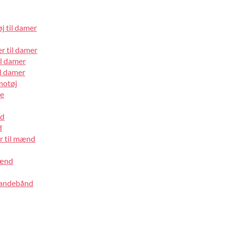
j til damer
r til damer
il damer
l damer
motøj
pe
nd
d
r til mænd
mænd
pandebånd