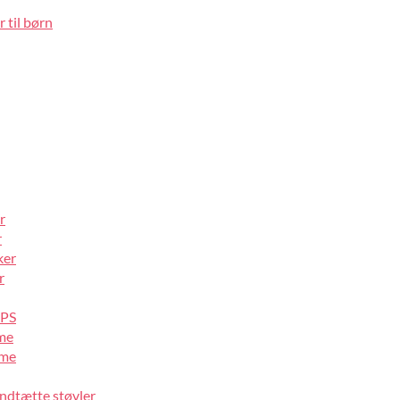
 til børn
r
r
ker
r
IPS
lme
lme
ndtætte støvler