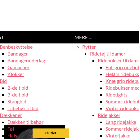
ST
MERE ...
Benbeskyttelse
Rytter
Bandager
Ridetøj til damer
Bandageunderlag
Ridebukser til dam
Gamacher
Full grip ridebu
Klokker
Helårs ridebuks
Bid
Knæ grip rideb
2-delt bid
Ridebukser med
3-delt bid
Ridetights
Stangbid
Sommer ridebu
Tilbehør til bid
Vinter ridebuks
Dækkener
Ridejakker
Dækken tilbehør
Lang ridejakke
Føl
Sommer ridejak
Outlet
Hals
Vinterjakke