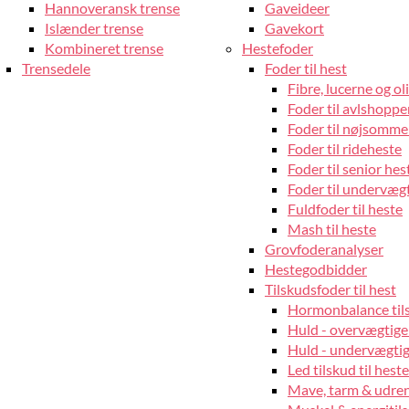
Hannoveransk trense
Gaveideer
Islænder trense
Gavekort
Kombineret trense
Hestefoder
Trensedele
Foder til hest
Fibre, lucerne og oli
Foder til avlshopper
Foder til nøjsomme
Foder til rideheste
Foder til senior hes
Foder til undervæg
Fuldfoder til heste
Mash til heste
Grovfoderanalyser
Hestegodbidder
Tilskudsfoder til hest
Hormonbalance tils
Huld - overvægtige
Huld - undervægtige
Led tilskud til heste
Mave, tarm & udrens