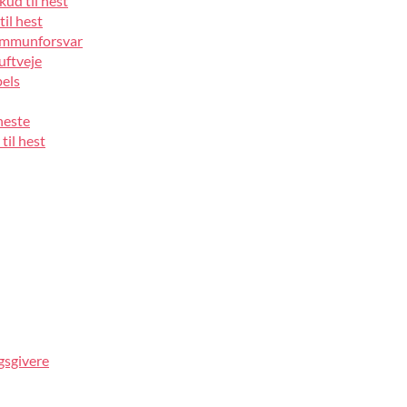
kud til hest
til hest
 immunforsvar
luftveje
pels
heste
til hest
gsgivere