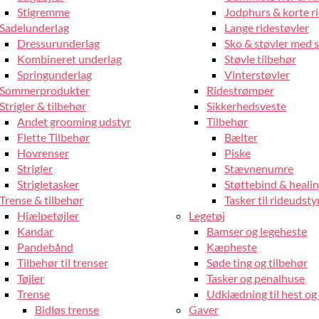
Stigremme
Jodphurs & korte r
Sadelunderlag
Lange ridestøvler
Dressurunderlag
Sko & støvler med 
Kombineret underlag
Støvle tilbehør
Springunderlag
Vinterstøvler
Sommerprodukter
Ridestrømper
Strigler & tilbehør
Sikkerhedsveste
Andet grooming udstyr
Tilbehør
Flette Tilbehør
Bælter
Hovrenser
Piske
Strigler
Stævnenumre
Strigletasker
Støttebind & heali
Trense & tilbehør
Tasker til rideudsty
Hjælpetøjler
Legetøj
Kandar
Bamser og legeheste
Pandebånd
Kæpheste
Tilbehør til trenser
Søde ting og tilbehør
Tøjler
Tasker og penalhuse
Trense
Udklædning til hest og 
Bidløs trense
Gaver