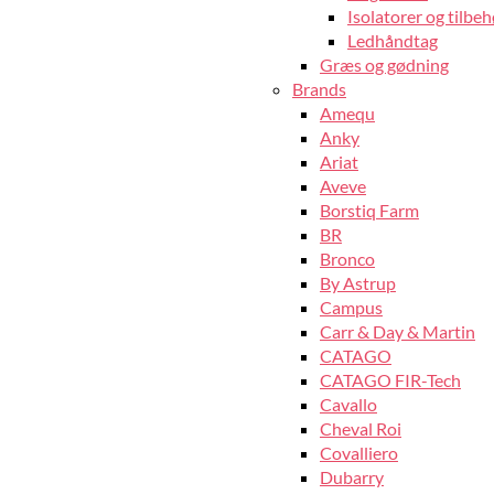
Isolatorer og tilbeh
Ledhåndtag
Græs og gødning
Brands
Amequ
Anky
Ariat
Aveve
Borstiq Farm
BR
Bronco
By Astrup
Campus
Carr & Day & Martin
CATAGO
CATAGO FIR-Tech
Cavallo
Cheval Roi
Covalliero
Dubarry