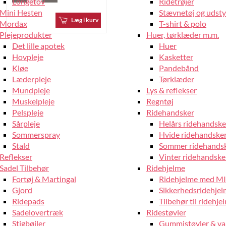
Longetov
Ridetrøjer
Mini Hesten
Stævnetøj og udstyr
Læg i kurv
Mordax
T-shirt & polo
Plejeprodukter
Huer, tørklæder m.m.
Det lille apotek
Huer
Hovpleje
Kasketter
Kløe
Pandebånd
Læderpleje
Tørklæder
Mundpleje
Lys & reflekser
Muskelpleje
Regntøj
Pelspleje
Ridehandsker
Sårpleje
Helårs ridehandske
Sommerspray
Hvide ridehandske
Stald
Sommer ridehands
Reflekser
Vinter ridehandske
Sadel Tilbehør
Ridehjelme
Fortøj & Martingal
Ridehjelme med M
Gjord
Sikkerhedsridehje
Ridepads
Tilbehør til ridehje
Sadelovertræk
Ridestøvler
Stigbøjler
Gummistøvler & va