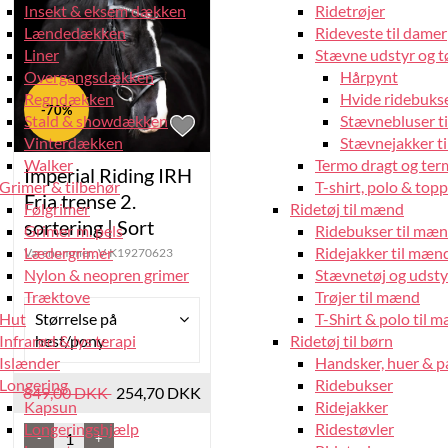
lg
Insekt & eksem dækken
Ridetrøjer
Lændedækken
Rideveste til damer
Liner
Stævne udstyr og tø
Overgangsdækken
Hårpynt
Regndækken
Hvide ridebukse
-70%
Stald & showdækken
Stævnebluser t
Vinterdækken
Stævnejakker ti
Walker
Termo dragt og ter
Imperial Riding IRH
Grimer & tilbehør
T-shirt, polo & top
Fria trense 2.
Følgrimer
Ridetøj til mænd
sortering | Sort
Grimer m. pels
Ridebukser til mæ
Lædergrimer
Ridejakker til mæn
Varenummer:
V-K19270623
Nylon & neopren grimer
Stævnetøj og udsty
Træktove
Trøjer til mænd
Hut
T-Shirt & polo til 
Størrelse på
Infrarød & lys terapi
Ridetøj til børn
hest/pony
Islænder
Handsker, huer & 
Longering
Ridebukser
849,00 DKK
254,70 DKK
Kapsun
Ridejakker
Longeringshjælp
Ridestøvler
-
+