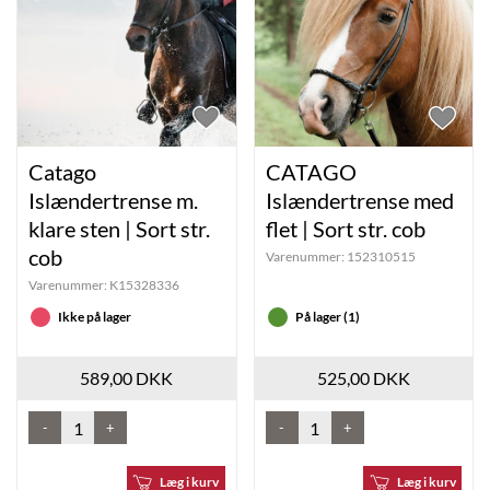
Catago
CATAGO
Islændertrense m.
Islændertrense med
klare sten | Sort str.
flet | Sort str. cob
cob
Varenummer:
152310515
Varenummer:
K15328336
Ikke på lager
På lager (1)
589,00 DKK
525,00 DKK
-
+
-
+
Læg i kurv
Læg i kurv