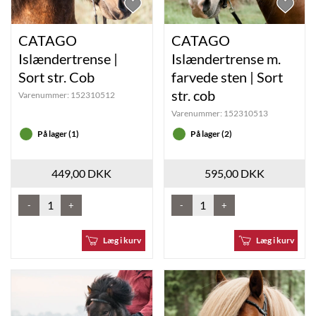
CATAGO
CATAGO
Islændertrense |
Islændertrense m.
Sort str. Cob
farvede sten | Sort
str. cob
Varenummer:
152310512
Varenummer:
152310513
På lager (1)
På lager (2)
449,00 DKK
595,00 DKK
-
+
-
+
Læg i kurv
Læg i kurv