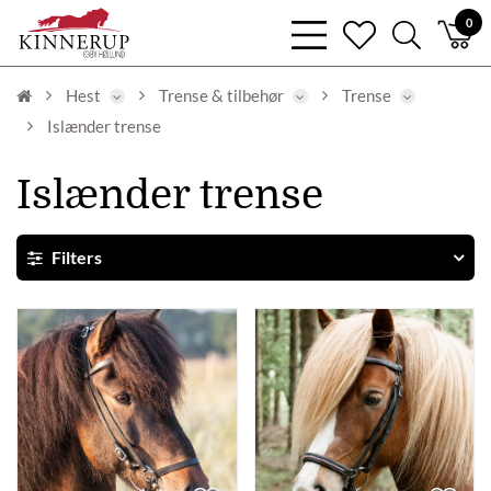
bars
0
heart
search
light
light
light
Hest
Trense & tilbehør
Trense
Islænder trense
Islænder trense
Filters