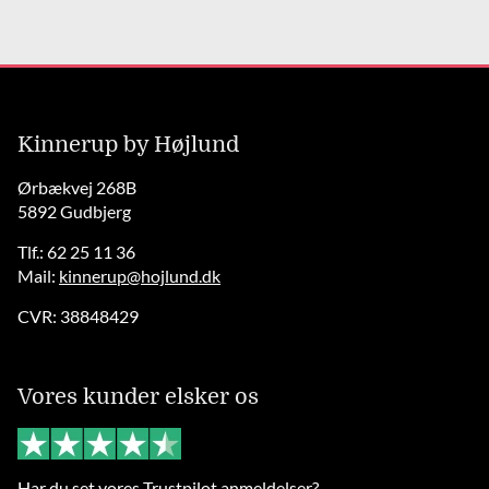
Kinnerup by Højlund
Ørbækvej 268B
5892 Gudbjerg
Tlf.: 62 25 11 36
Mail:
kinnerup@hojlund.dk
CVR: 38848429
Vores kunder elsker os
Har du set vores Trustpilot anmeldelser?