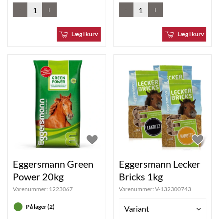
-
+
-
+
Læg i kurv
Læg i kurv
Eggersmann Green
Eggersmann Lecker
Power 20kg
Bricks 1kg
Varenummer:
1223067
Varenummer:
V-132300743
På lager (2)
Variant