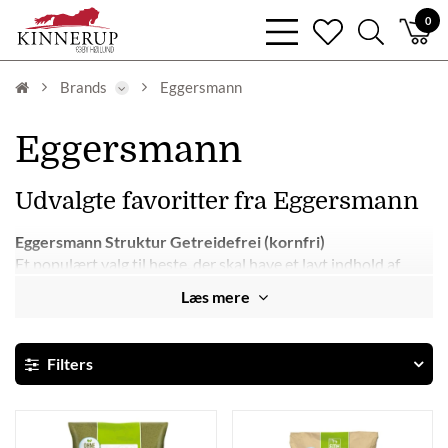
bars
0
heart
search
light
light
light
Brands
Eggersmann
Eggersmann
Udvalgte favoritter fra Eggersmann
Eggersmann Struktur Getreidefrei (kornfri)
Et populært valg til heste, der skal have et lavt indhold af
stivelse og sukker. Ideelt til nøjsomme racer, heste med
Læs mere
stofskifteproblemer eller som supplement til højt fiberindtag.
Eggersmann Müsli
Filters
En velsmagende og energirig müsli-blanding med fokus på
sund fordøjelse. Velegnet til aktive heste, der har brug for
ekstra næring og energi.
• Eggersmann EMH Senior Müsli