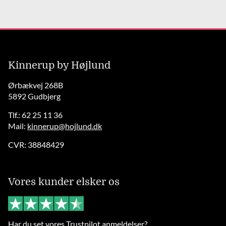
Kinnerup by Højlund
Ørbækvej 268B
5892 Gudbjerg
Tlf.: 62 25 11 36
Mail:
kinnerup@hojlund.dk
CVR: 38848429
Vores kunder elsker os
Har du set vores Trustpilot anmeldelser?