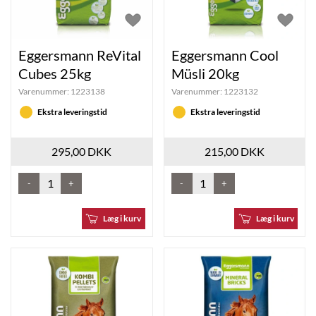
Eggersmann ReVital
Eggersmann Cool
Cubes 25kg
Müsli 20kg
Varenummer:
1223138
Varenummer:
1223132
Ekstra leveringstid
Ekstra leveringstid
295,00 DKK
215,00 DKK
-
+
-
+
Læg i kurv
Læg i kurv