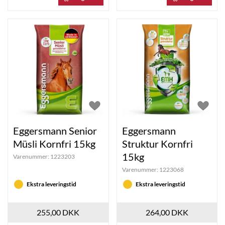
Søg ikke længere – alt i Eggersmann mash, müsli og
fuldfoder finder du hos Kinnerup Hesteartikler. Bestil
nemt online fra din lokale Eggersmann forhandler.
Eggersmann Senior
Eggersmann
Müsli Kornfri 15kg
Struktur Kornfri
15kg
Varenummer:
1223203
Varenummer:
1223068
Ekstra leveringstid
Ekstra leveringstid
255,00 DKK
264,00 DKK