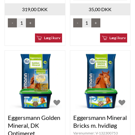
319,00 DKK
35,00 DKK
-
+
-
+
Læg i kurv
Læg i kurv
Eggersmann Golden
Eggersmann Mineral
Mineral, DK
Bricks m. hvidløg
Optimeret
Varenummer:
V-132300753