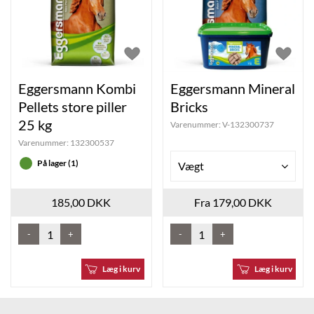
Eggersmann Kombi
Eggersmann Mineral
Pellets store piller
Bricks
25 kg
Varenummer:
V-132300737
Varenummer:
132300537
På lager (1)
Vægt
185,00 DKK
Fra 179,00 DKK
-
+
-
+
Læg i kurv
Læg i kurv