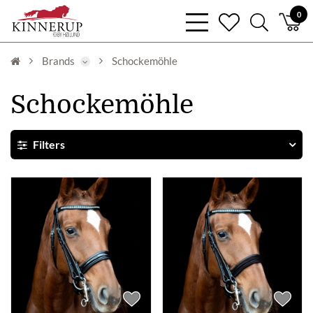
bars
0
heart
search
light
light
light
Brands
Schockemöhle
Schockemöhle
Filters