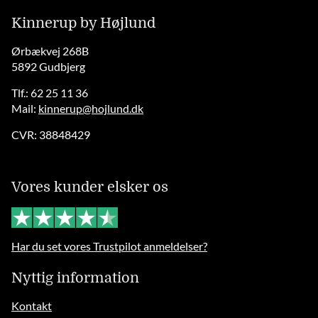
Kinnerup by Højlund
Ørbækvej 268B
5892 Gudbjerg
Tlf.: 62 25 11 36
Mail:
kinnerup@hojlund.dk
CVR: 38848429
Vores kunder elsker os
Har du set vores Trustpilot anmeldelser?
Nyttig information
Kontakt