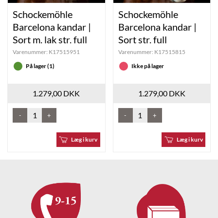
Schockemöhle
Schockemöhle
Barcelona kandar |
Barcelona kandar |
Sort m. lak str. full
Sort str. full
Varenummer:
K17515951
Varenummer:
K17515815
På lager (1)
Ikke på lager
1.279,00 DKK
1.279,00 DKK
-
+
-
+
Læg i kurv
Læg i kurv