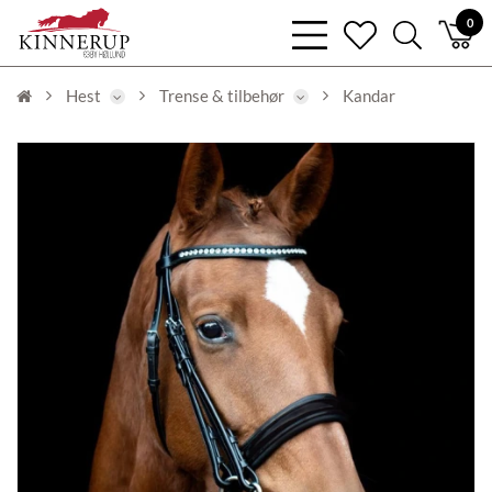
bars
0
heart
search
light
light
light
Hest
Trense & tilbehør
Kandar