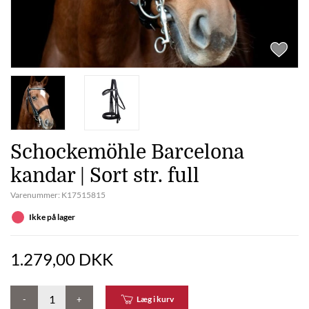
Schockemöhle Barcelona
kandar | Sort str. full
Varenummer:
K17515815
Ikke på lager
1.279,00 DKK
-
+
Læg i kurv