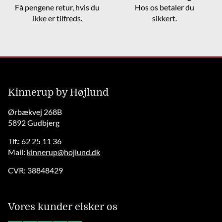
Få pengene retur, hvis du
Hos os betaler du
ikke er tilfreds.
sikkert.
Kinnerup by Højlund
Ørbækvej 268B
5892 Gudbjerg
Tlf.: 62 25 11 36
Mail:
kinnerup@hojlund.dk
CVR: 38848429
Vores kunder elsker os