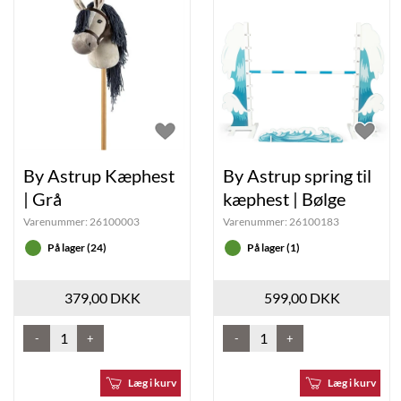
By Astrup Kæphest
By Astrup spring til
| Grå
kæphest | Bølge
Varenummer:
26100003
Varenummer:
26100183
På lager (24)
På lager (1)
379,00 DKK
599,00 DKK
-
+
-
+
Læg i kurv
Læg i kurv