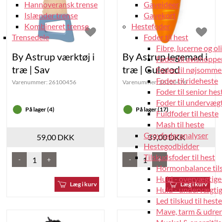
Hannoveransk trense
Gaveideer
Islænder trense
Gavekort
Kombineret trense
Hestefoder
Trensedele
Foder til hest
Fibre, lucerne og oli
By Astrup værktøj i
By Astrup legemad i
Foder til avlshopper
træ | Sav
træ | Gulerod
Foder til nøjsomme
Foder til rideheste
Varenummer:
26100456
Varenummer:
26100476
Foder til senior hes
Foder til undervæg
På lager (4)
På lager (17)
Fuldfoder til heste
Mash til heste
Grovfoderanalyser
59,00 DKK
39,00 DKK
Hestegodbidder
Tilskudsfoder til hest
-
+
-
+
Hormonbalance tils
Huld - overvægtige
Læg i kurv
Læg i kurv
Huld - undervægtige
Led tilskud til heste
Mave, tarm & udrens