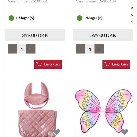
Varenummer:
26100501
Varenummer:
26100184
På lager (5)
På lager (3)
399,00 DKK
599,00 DKK
-
+
-
+
Læg i kurv
Læg i kurv