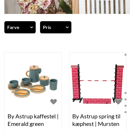
Farve
Pris
Vis alle
Guld (1)
Lyserød (1)
-
Pink (1)
Vælg
By Astrup kaffestel |
By Astrup spring til
Emerald green
kæphest | Mursten