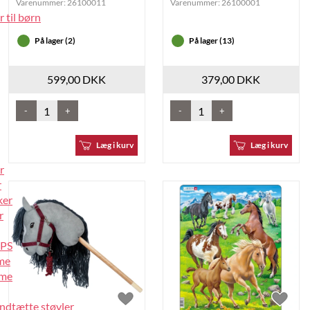
Varenummer:
26100011
Varenummer:
26100001
 til børn
På lager (2)
På lager (13)
599,00 DKK
379,00 DKK
-
+
-
+
Læg i kurv
Læg i kurv
r
r
ker
r
IPS
lme
lme
ndtætte støvler