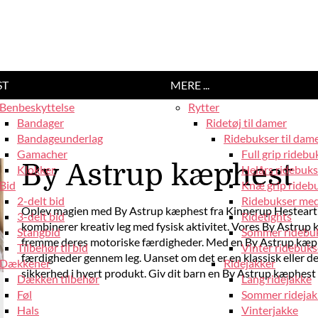
ST
MERE ...
Benbeskyttelse
Rytter
Bandager
Ridetøj til damer
Bandageunderlag
Ridebukser til dam
Gamacher
Full grip ridebu
By Astrup kæphest
Klokker
Helårs ridebuks
Bid
Knæ grip rideb
2-delt bid
Ridebukser med
Oplev magien med By Astrup kæphest fra Kinnerup Hesteartikl
3-delt bid
Ridetights
kombinerer kreativ leg med fysisk aktivitet. Vores By Astrup k
Stangbid
Sommer ridebu
fremme deres motoriske færdigheder. Med en By Astrup kæphes
Tilbehør til bid
Vinter ridebuks
færdigheder gennem leg. Uanset om det er en klassisk eller d
Dækkener
Ridejakker
sikkerhed i hvert produkt. Giv dit barn en By Astrup kæphest 
Dækken tilbehør
Lang ridejakke
Føl
Sommer ridejak
Hals
Vinterjakke