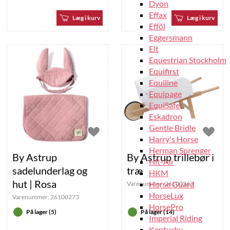
Dyon
Effax
Læg i kurv
Læg i kurv
Efföl
Eggersmann
Elt
Equestrian Stockholm
Equifirst
Equiline
Equipage
EquiSafe
Eskadron
Gentle Bridle
Harry's Horse
Herman Sprenger
By Astrup
By Astrup trillebør i
Hit-Air
sadelunderlag og
træ
HKM
hut | Rosa
Horse Guard
Varenummer:
26100263
HorseLux
Varenummer:
26100273
HorsePro
På lager (5)
På lager (14)
Imperial Riding
Kentucky