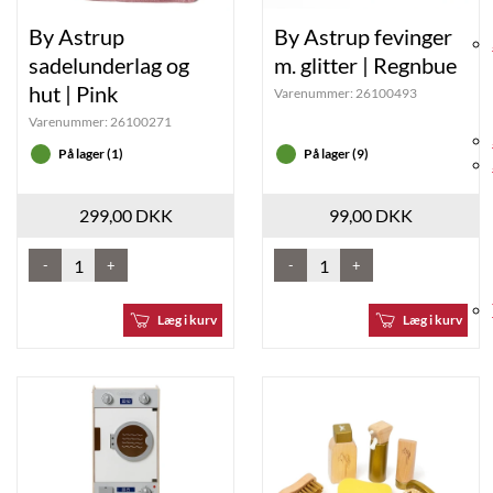
By Astrup
By Astrup fevinger
sadelunderlag og
m. glitter | Regnbue
hut | Pink
Varenummer:
26100493
Varenummer:
26100271
På lager (1)
På lager (9)
299,00 DKK
99,00 DKK
-
+
-
+
Læg i kurv
Læg i kurv