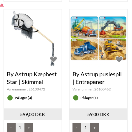
ør
By Astrup Kæphest
By Astrup puslespil
Star | Skimmel
| Entrepenør
Varenummer:
26100472
Varenummer:
26100462
På lager (3)
På lager (1)
599,00 DKK
59,00 DKK
-
+
-
+