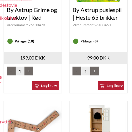
idestøvle
By Astrup Grime og
By Astrup puslespil
træktov | Rød
| Heste 65 brikker
sikkerhed
Varenummer:
26100473
Varenummer:
26100463
På lager (18)
På lager (8)
199,00 DKK
99,00 DKK
-
+
-
+
ng
r
Læg i kurv
Læg i kurv
rytter