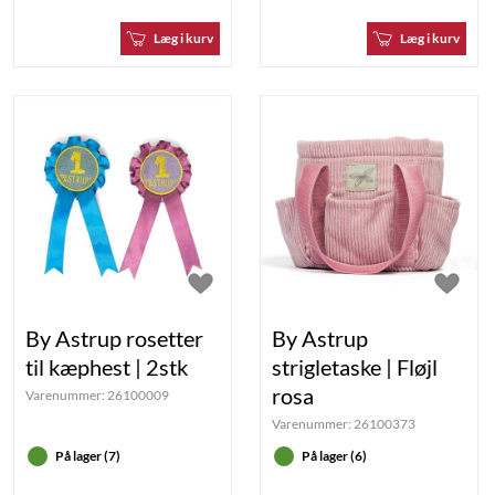
Læg i kurv
Læg i kurv
By Astrup rosetter
By Astrup
til kæphest | 2stk
strigletaske | Fløjl
rosa
Varenummer:
26100009
Varenummer:
26100373
På lager (7)
På lager (6)