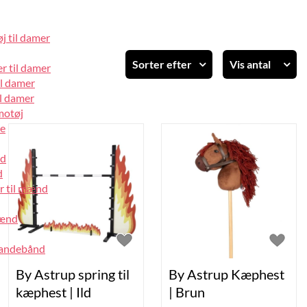
j til damer
Sorter efter
Vis antal
r til damer
il damer
Standard
12
l damer
Varenummer
24
motøj
Varenavn
36
pe
Pris stigende
48
Pris faldende
60
nd
d
r til mænd
mænd
pandebånd
By Astrup spring til
By Astrup Kæphest
kæphest | Ild
| Brun