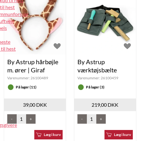
kud til hest
til hest
 immunforsvar
luftveje
pels
heste
til hest
By Astrup hårbøjle
By Astrup
m. ører | Giraf
værktøjsbælte
Varenummer:
26100489
Varenummer:
26100459
På lager (11)
På lager (3)
39,00 DKK
219,00 DKK
-
+
-
+
gsgivere
Læg i kurv
Læg i kurv