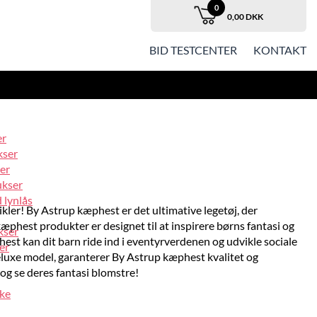
0
0,00 DKK
BID TESTCENTER
KONTAKT
er
kser
er
ukser
 lynlås
er! By Astrup kæphest er det ultimative legetøj, der
æphest produkter er designet til at inspirere børns fantasi og
kser
t kan dit barn ride ind i eventyrverdenen og udvikle sociale
er
eluxe model, garanterer By Astrup kæphest kvalitet og
og se deres fantasi blomstre!
ke