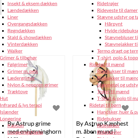
Insekt & eksem dækken
Ridetrøjer
Lændedækken
Rideveste til damer
Liner
Stævne udstyr og tø
Overgangsdækken
Hårpynt
Regndækken
Hvide ridebukse
Stald & showdækken
Stævnebluser t
Vinterdækken
Stævnejakker ti
Walker
Termo dragt og ter
Grimer & tilbehør
T-shirt, polo & top
Følgrimer
Ridetøj til mænd
Grimer m. pels
Ridebukser til mæ
Lædergrimer
Ridejakker til mæn
Nylon & neopren grimer
Stævnetøj og udsty
Træktove
Trøjer til mænd
Hut
T-Shirt & polo til 
Infrarød & lys terapi
Ridetøj til børn
Islænder
Handsker, huer & 
Longering
Ridebukser
By Astrup grime
By Astrup Kæphest
Kapsun
Ridejakker
med enhjørninghorn
m. åben mund |
Longeringshjælp
Ridestøvler