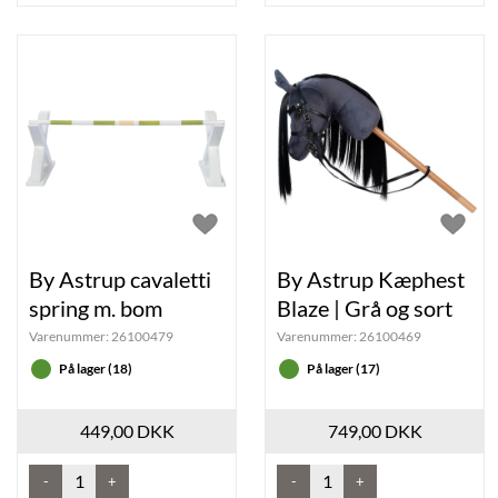
By Astrup cavaletti
By Astrup Kæphest
spring m. bom
Blaze | Grå og sort
Varenummer:
26100479
Varenummer:
26100469
På lager (18)
På lager (17)
449,00 DKK
749,00 DKK
-
+
-
+