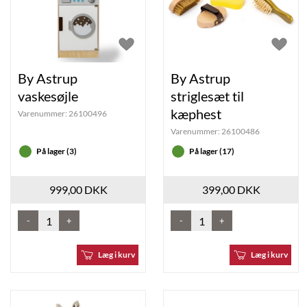
By Astrup
By Astrup
vaskesøjle
striglesæt til
kæphest
Varenummer:
26100496
Varenummer:
26100486
På lager (3)
På lager (17)
999,00 DKK
399,00 DKK
-
+
-
+
Læg i kurv
Læg i kurv