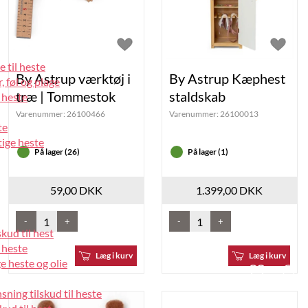
e til heste
By Astrup værktøj i
By Astrup Kæphest
, føl og plage
træ | Tommestok
staldskab
 heste
Varenummer:
26100466
Varenummer:
26100013
te
tige heste
På lager (26)
På lager (1)
59,00 DKK
1.399,00 DKK
-
+
-
+
kud til hest
 heste
Læg i kurv
Læg i kurv
 heste og olie
heart
se
light
li
ning tilskud til heste