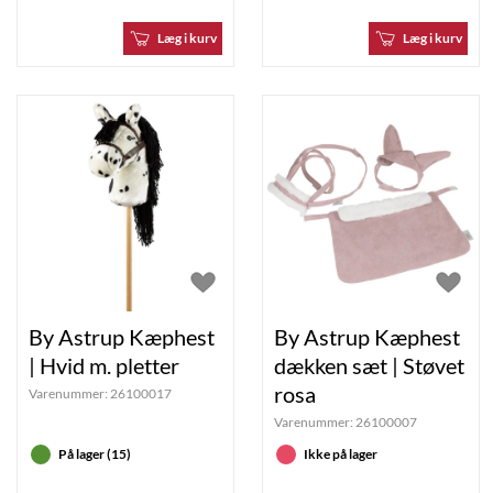
Læg i kurv
Læg i kurv
By Astrup Kæphest
By Astrup Kæphest
| Hvid m. pletter
dækken sæt | Støvet
rosa
Varenummer:
26100017
Varenummer:
26100007
På lager (15)
Ikke på lager