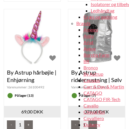
Isolatorer og tilbeh
Ledhåndtag
Græs og gødning
Brands
Amequ
Anky
Ariat
Aveve
Borstiq Farm
BR
Bronco
By Astrup hårbøjle |
By Astrup
By Astrup
Enhjørning
ridderrustning | Sølv
Campus
Carr & Day & Martin
Varenummer:
26100492
Varenummer:
26100482
CATAGO
På lager (13)
På lager (7)
CATAGO FIR-Tech
Cavallo
69,00 DKK
379,00 DKK
Cheval Roi
Covalliero
Dubarry
-
+
-
+