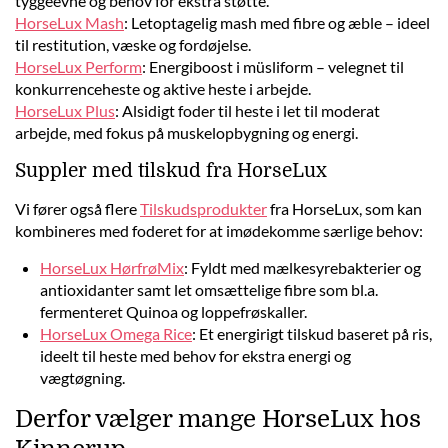
tyggeevne og behov for ekstra støtte.
HorseLux Mash
: Letoptagelig mash med fibre og æble – ideel
til restitution, væske og fordøjelse.
HorseLux Perform
: Energiboost i müsliform – velegnet til
konkurrenceheste og aktive heste i arbejde.
HorseLux Plus
: Alsidigt foder til heste i let til moderat
arbejde, med fokus på muskelopbygning og energi.
Suppler med tilskud fra HorseLux
Vi fører også flere
Tilskudsprodukter
fra HorseLux, som kan
kombineres med foderet for at imødekomme særlige behov:
HorseLux HørfrøMix
: Fyldt med mælkesyrebakterier og
antioxidanter samt let omsættelige fibre som bl.a.
fermenteret Quinoa og loppefrøskaller.
HorseLux Omega Rice
: Et energirigt tilskud baseret på ris,
ideelt til heste med behov for ekstra energi og
vægtøgning.
Derfor vælger mange HorseLux hos