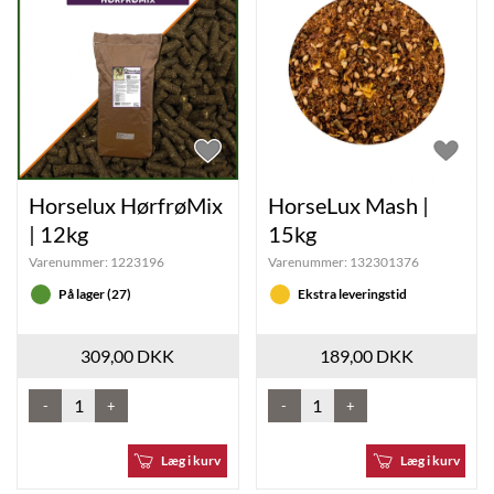
Horselux HørfrøMix
HorseLux Mash |
| 12kg
15kg
Varenummer:
1223196
Varenummer:
132301376
På lager (27)
Ekstra leveringstid
309,00 DKK
189,00 DKK
-
+
-
+
Læg i kurv
Læg i kurv