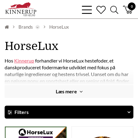
bars
0
heart
search
light
light
light
Brands
HorseLux
HorseLux
Hos
Kinnerup
forhandler vi HorseLux hestefoder, et
danskproduceret fodermærke udviklet med fokus på
naturlige ingredienser og hestens trivsel. Uanset om du har
en nøjsom pony, en sportshest eller en senior på fold, finder
du et HorseLux foder til netop dine behov.
Læs mere
HorseLux-serien er sammensat med omtanke for fordøjelse,
pels, hove og energi – og indeholder blandt andet
olier
som
Filters
f.eks. Eponaolie, organiske mineraler og coatede vitaminer for
optimal optagelse.