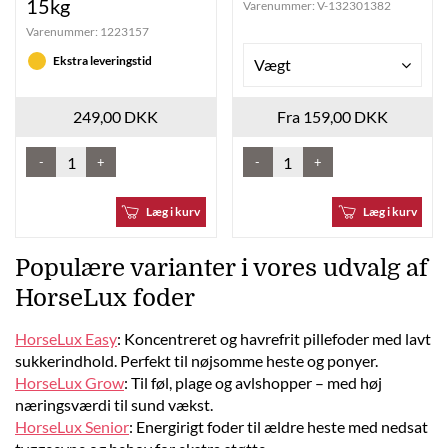
15kg
Varenummer:
V-132301382
Varenummer:
1223157
Ekstra leveringstid
Vægt
249,00 DKK
Fra 159,00 DKK
-
+
-
+
Læg i kurv
Læg i kurv
Populære varianter i vores udvalg af
HorseLux foder
HorseLux Easy
: Koncentreret og havrefrit pillefoder med lavt
sukkerindhold. Perfekt til nøjsomme heste og ponyer.
HorseLux Grow
: Til føl, plage og avlshopper – med høj
næringsværdi til sund vækst.
HorseLux Senior
: Energirigt foder til ældre heste med nedsat