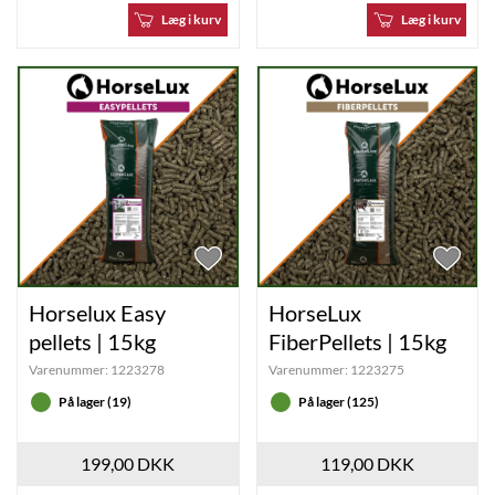
Læg i kurv
Læg i kurv
Horselux Easy
HorseLux
pellets | 15kg
FiberPellets | 15kg
Varenummer:
1223278
Varenummer:
1223275
På lager (19)
På lager (125)
199,00 DKK
119,00 DKK