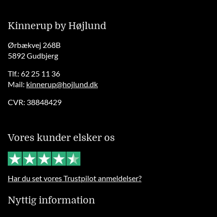
Kinnerup by Højlund
Ørbækvej 268B
5892 Gudbjerg
Tlf.: 62 25 11 36
Mail:
kinnerup@hojlund.dk
CVR: 38848429
Vores kunder elsker os
Har du set vores Trustpilot anmeldelser?
Nyttig information