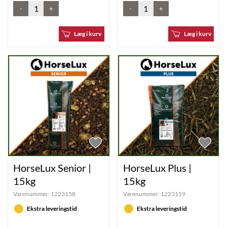
-
+
-
+
Læg i kurv
Læg i kurv
HorseLux Senior |
HorseLux Plus |
15kg
15kg
Varenummer:
1223158
Varenummer:
1223159
Ekstra leveringstid
Ekstra leveringstid