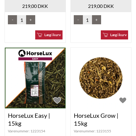
219,00 DKK
219,00 DKK
-
+
-
+
Læg i kurv
Læg i kurv
HorseLux Easy |
HorseLux Grow |
15kg
15kg
Varenummer:
1223154
Varenummer:
1223155