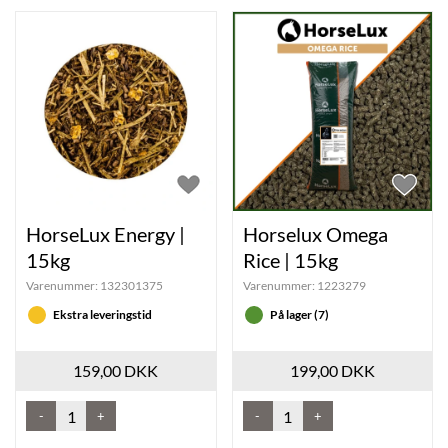
HorseLux Energy |
Horselux Omega
15kg
Rice | 15kg
Varenummer:
132301375
Varenummer:
1223279
Ekstra leveringstid
På lager (7)
159,00 DKK
199,00 DKK
-
+
-
+