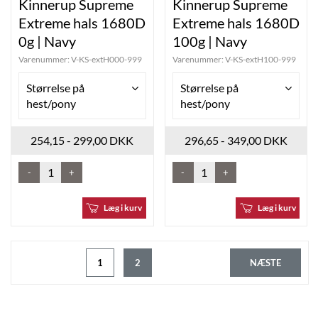
Kinnerup Supreme
Kinnerup Supreme
Extreme hals 1680D
Extreme hals 1680D
0g | Navy
100g | Navy
Varenummer:
V-KS-extH000-999
Varenummer:
V-KS-extH100-999
Størrelse på
Størrelse på
hest/pony
hest/pony
254,15 - 299,00 DKK
296,65 - 349,00 DKK
-
+
-
+
Læg i kurv
Læg i kurv
1
2
NÆSTE