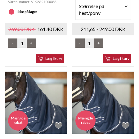
Varenummer:
V-K262100088
Størrelse på
Ikke på lager
hest/pony
269,00 DKK
161,40 DKK
211,65 - 249,00 DKK
-
+
-
+
Læg i kurv
Læg i kurv
Mængde
Mængde
rabat
rabat