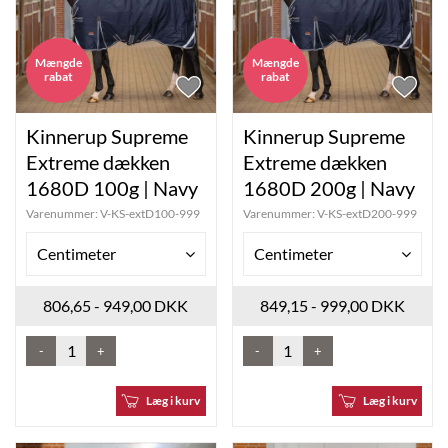
Mængde
Mængde
rabat
rabat
Kinnerup Supreme
Kinnerup Supreme
Extreme dækken
Extreme dækken
1680D 100g | Navy
1680D 200g | Navy
Varenummer:
V-KS-extD100-999
Varenummer:
V-KS-extD200-999
Centimeter
Centimeter
806,65 - 949,00 DKK
849,15 - 999,00 DKK
-
+
-
+
Læg i kurv
Læg i kurv