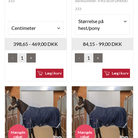
333
Varenummer:
V-KS-ecoFDM000-
333
Størrelse på
Centimeter
hest/pony
398,65 - 469,00 DKK
84,15 - 99,00 DKK
-
+
-
+
Læg i kurv
Læg i kurv
Mængde
Mængde
rabat
rabat