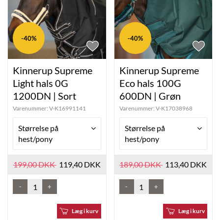
-40%
-40%
Kinnerup Supreme
Kinnerup Supreme
Light hals 0G
Eco hals 100G
1200DN | Sort
600DN | Grøn
Varenummer:
V-K16991141
Varenummer:
V-K17038968
Størrelse på
Størrelse på
hest/pony
hest/pony
199,00 DKK
119,40 DKK
189,00 DKK
113,40 DKK
-
+
-
+
Læg i kurv
Læg i kurv