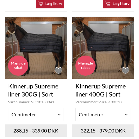
Læg i kurv
Læg i kurv
Mængde
Mængde
rabat
rabat
Kinnerup Supreme
Kinnerup Supreme
liner 300G | Sort
liner 400G | Sort
Varenummer:
V-K18133341
Varenummer:
V-K18133350
Centimeter
Centimeter
288,15 - 339,00 DKK
322,15 - 379,00 DKK