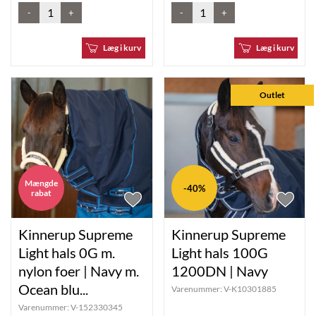
-
+
-
+
Læg i kurv
Læg i kurv
Outlet
Mængde
-40%
rabat
Kinnerup Supreme
Kinnerup Supreme
Light hals 0G m.
Light hals 100G
nylon foer | Navy m.
1200DN | Navy
Ocean blu...
Varenummer:
V-K10301885
Varenummer:
V-152330345