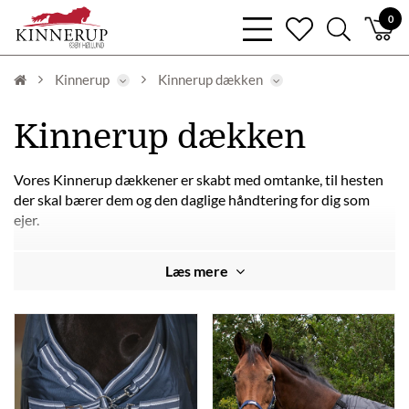
bars
0
heart
search
light
light
light
Kinnerup
Kinnerup dækken
Kinnerup dækken
Vores Kinnerup dækkener er skabt med omtanke, til hesten
der skal bærer dem og den daglige håndtering for dig som
ejer.
Vores mest populære dækkentype fra kinnerup er vores
Læs mere
Supreme dækken
.
Ved Kinnerup finder du dækkener, til en hver vejr situation
du og din hest vil møde over vinteren. Der er alt lige fra
fleecedækkener
til en ekstra
liner
til under dit Supreme
dækken. Du finder de forskellige kategorier nedenfor hvor du
vil kunne dykkke mere ned i vores Kinnerup univers.