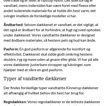
overflade og er lavet af ripstop nylon. Det yderste lag er
vandtæt, mens indersiden kan være foret med fleece eller
andet isolerende materiale for at holde din hest varm, det
svinger imellem de forskellige modeller vi har.
Åndbarhed:
Selvom dækkenet er vandtæt, er det vigtigt, at
det også er åndbart for at forhindre, at fugt og sved ophobes
under dækkenet. Vores vandtætte dækkener er designet
med åndbare materialer, så hestens pels og hud kan ånde.
Pasform:
En god pasform er afgørende for komfort og
effektivitet. Dækkenet skal sidde godt omkring hestens
skuldre, ryg og mave uden at gnave eller glide. Vi har på alle
vores dækkener justerbare stropper og lukninger, som
hjælper med at sikre en god pasform.
Typer af vandtætte dækkener
Der findes forskellige typer vandtætte Kinnerup dækkener
alt afhængig af hvilket behov din hest har brug for.
Regndækken:
Vores regndækkener er de letteste dækkener