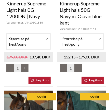
Kinnerup Supreme
Kinnerup Supreme
Light hals 0G
Light hals 50G |
1200DN | Navy
Navy m. Ocean blue
kant
Varenummer:
V-K10301886
Varenummer:
V-K10347151
Størrelse på
Størrelse på
hest/pony
hest/pony
179,00 DKK
107,40 DKK
152,15 - 179,00 DKK
-
+
-
+
Læg i kurv
Læg i kurv
Outlet
Outlet