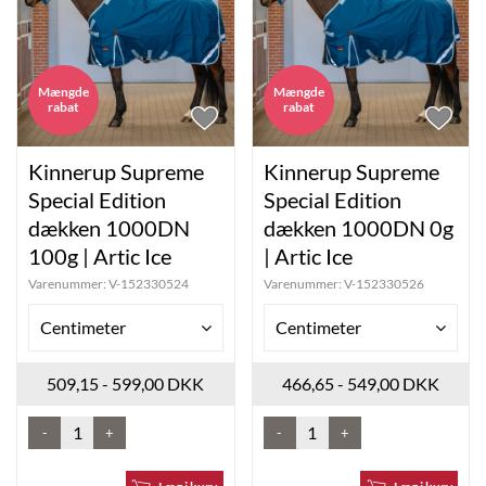
Mængde
Mængde
rabat
rabat
Kinnerup Supreme
Kinnerup Supreme
Special Edition
Special Edition
dækken 1000DN
dækken 1000DN 0g
100g | Artic Ice
| Artic Ice
Varenummer:
V-152330524
Varenummer:
V-152330526
Centimeter
Centimeter
509,15 - 599,00 DKK
466,65 - 549,00 DKK
-
+
-
+