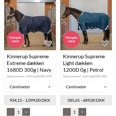
Mængde
Mængde
rabat
rabat
Kinnerup Supreme
Kinnerup Supreme
Extreme dækken
Light dækken
1680D 300g | Navy
1200D 0g | Petrol
Varenummer:
V-KS-extD300-999
Varenummer:
V-KS-ligD000-900
Centimeter
Centimeter
934,15 - 1.099,00 DKK
585,65 - 689,00 DKK
-
+
-
+