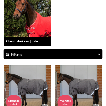
Classic dækken | Inde
Filters
Mængde
Mængde
rabat
rabat