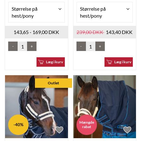
Størrelse på
Størrelse på
hest/pony
hest/pony
143,65 - 169,00 DKK
239,00 DKK
143,40 DKK
-
+
-
+
Læg i kurv
Læg i kurv
Outlet
Mængde
-40%
rabat