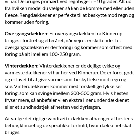
vi har. De bruges primært ved regnbyger i +10 grader. Alt ud
fra hvilken model du vælger, så kan de komme med eller uden
fleece. Rengdækkener er perfekte til at beskytte mod regn og
kommer uden foring.
Overgangsdækken:
Et overgangsdækken fra Kinnerup
bruges i foråret og efteråret, når vejret er skiftende. I et
overgangsdækken er der foring i og kommer som oftest med
foring på alt imellem 100-250 gram.
Vinterdækken:
Vinterdækkener er de dejlige tykke og
varmeste dækkener vi har her ved Kinnerup. De er foret godt
og er lavet til at give varme samt beskyttelse mod regn og
sne. Vinterdækkener kommer med forskellige tykkelser
foring, som kan svinge imellem 300-500 gram. Hvis hesten
fryser mere, så anbefaler vi en ekstra liner under dækkenet
eller et sundhedstjek af hesten ved dyrlægen.
At vælge det rigtige vandtætte dækken afhænger af hestens
behov, klimaet og de specifikke forhold, hvor dækkenet skal
bruges.