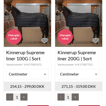
Mængde
Mængde
rabat
rabat
Kinnerup Supreme
Kinnerup Supreme
liner 100G | Sort
liner 200G | Sort
Varenummer:
V-K17085923
Varenummer:
V-K17087701
Centimeter
Centimeter
254,15 - 299,00 DKK
271,15 - 319,00 DKK
-
+
-
+