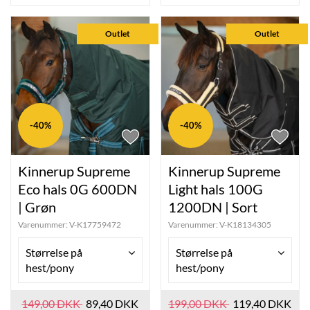
Outlet
Outlet
-40%
-40%
Kinnerup Supreme
Kinnerup Supreme
Eco hals 0G 600DN
Light hals 100G
| Grøn
1200DN | Sort
Varenummer:
V-K17759472
Varenummer:
V-K18134305
Størrelse på
Størrelse på
hest/pony
hest/pony
149,00 DKK
89,40 DKK
199,00 DKK
119,40 DKK