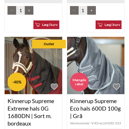
-
+
-
+
Læg i kurv
Læg i kurv
Outlet
Mængde
-40%
rabat
Kinnerup Supreme
Kinnerup Supreme
Extreme hals 0G
Eco hals 600D 100g
1680DN | Sort m.
| Grå
bordeaux
Varenummer:
V-KS-ecoH100-333