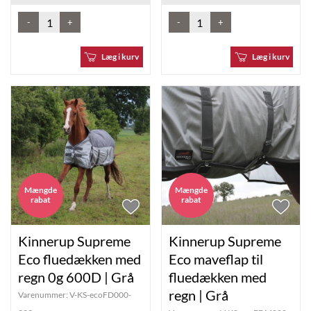
-
+
-
+
Læg i kurv
Læg i kurv
Mængde
Mængde
rabat
rabat
Kinnerup Supreme
Kinnerup Supreme
Eco fluedækken med
Eco maveflap til
regn 0g 600D | Grå
fluedækken med
regn | Grå
Varenummer:
V-KS-ecoFD000-