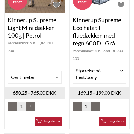
rabat
rabat
Kinnerup Supreme
Kinnerup Supreme
Light Mini dækken
Eco hals til
100g | Petrol
fluedækken med
regn 600D | Grå
Varenummer:
V-KS-ligMD100-
900
Varenummer:
V-KS-ecoFDH000-
333
Størrelse på
Centimeter
hest/pony
650,25 - 765,00 DKK
169,15 - 199,00 DKK
-
+
-
+
Læg i kurv
Læg i kurv