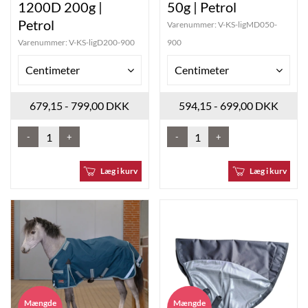
1200D 200g |
50g | Petrol
Petrol
Varenummer:
V-KS-ligMD050-
Varenummer:
V-KS-ligD200-900
900
Centimeter
Centimeter
679,15 - 799,00 DKK
594,15 - 699,00 DKK
-
+
-
+
Læg i kurv
Læg i kurv
Mængde
Mængde