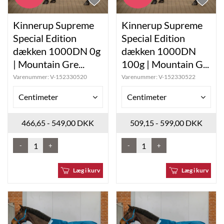
Kinnerup Supreme
Kinnerup Supreme
Special Edition
Special Edition
dækken 1000DN 0g
dækken 1000DN
| Mountain Gre...
100g | Mountain G...
Varenummer:
V-152330520
Varenummer:
V-152330522
Centimeter
Centimeter
466,65 - 549,00 DKK
509,15 - 599,00 DKK
-
+
-
+
Læg i kurv
Læg i kurv