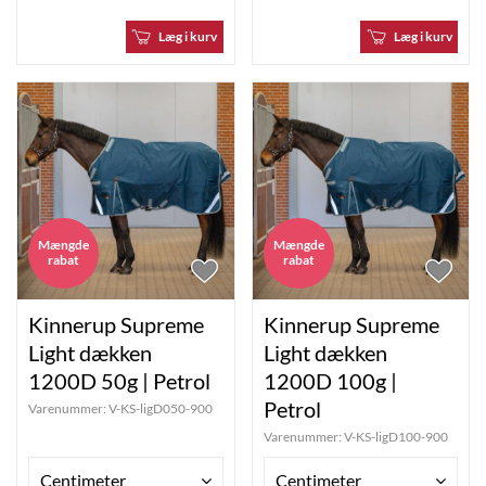
Læg i kurv
Læg i kurv
Mængde
Mængde
rabat
rabat
Kinnerup Supreme
Kinnerup Supreme
Light dækken
Light dækken
1200D 50g | Petrol
1200D 100g |
Petrol
Varenummer:
V-KS-ligD050-900
Varenummer:
V-KS-ligD100-900
Centimeter
Centimeter