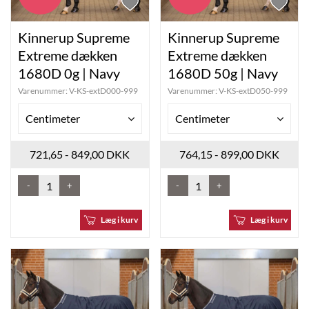
Kinnerup Supreme
Kinnerup Supreme
Extreme dækken
Extreme dækken
1680D 0g | Navy
1680D 50g | Navy
Varenummer:
V-KS-extD000-999
Varenummer:
V-KS-extD050-999
Centimeter
Centimeter
721,65 - 849,00 DKK
764,15 - 899,00 DKK
-
+
-
+
Læg i kurv
Læg i kurv