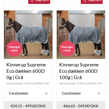
Læg i kurv
Læg i kurv
Mængde
Mængde
rabat
rabat
Kinnerup Supreme
Kinnerup Supreme
Eco dækken 600D
Eco dækken 600D
0g | Grå
100g | Grå
Varenummer:
V-KS-ecoD000-333
Varenummer:
V-KS-ecoD100-333
Centimeter
Centimeter
424,15 - 499,00 DKK
466,65 - 549,00 DKK