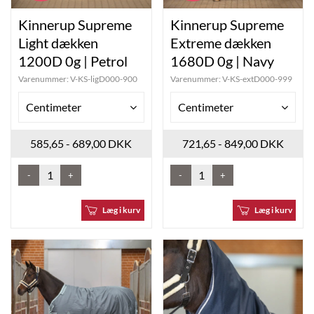
Kinnerup Supreme
Kinnerup Supreme
Light dækken
Extreme dækken
1200D 0g | Petrol
1680D 0g | Navy
Varenummer:
V-KS-ligD000-900
Varenummer:
V-KS-extD000-999
Centimeter
Centimeter
585,65 - 689,00 DKK
721,65 - 849,00 DKK
-
+
-
+
Læg i kurv
Læg i kurv