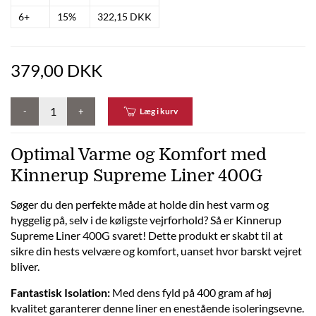
6+
15%
322,15 DKK
379,00 DKK
-
+
Læg i kurv
Optimal Varme og Komfort med
Kinnerup Supreme Liner 400G
Søger du den perfekte måde at holde din hest varm og
hyggelig på, selv i de køligste vejrforhold? Så er Kinnerup
Supreme Liner 400G svaret! Dette produkt er skabt til at
sikre din hests velvære og komfort, uanset hvor barskt vejret
bliver.
Fantastisk Isolation:
Med dens fyld på 400 gram af høj
kvalitet garanterer denne liner en enestående isoleringsevne.