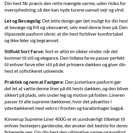
Din hest får præcis den rette mængde varme, uden risiko for
overophedning, så den kan nyde turene uanset vejr og vind.
Let og Bevægelig:
Det lette design gør det muligt for din hest
at bevæge sig frit og ubesværet, selv med denne liner på. Den
tilpassede pasform sikrer, at din hest forbliver komfortabel
og ikke føler sig begrænset.
Stilfuld Sort Farve:
Sort er altid en sikker vinder, når det
kommer til stil og elegance. Den tidløse farve passer perfekt
til enhver farve eller stil på det primære dækken og giver din
hest et sofistikeret udseende.
Praktisk og nem at Fastgøre:
Den justerbare pasform gør
det let at sætte denne liner på dit hests dækken, og den bliver
sikkert på plads, selv under leg og motion på folden. Lineren
passer til alle supreme dækkener, hvor det påsættes i
yderdækkenet med velcro i fronten og karabinhager bagpå.
Kinnerup Supreme Liner 400G er et uundværligt tilbehør til
enhver hesteejers garderobe, der ønsker det bedste for deres
firbenede ven. Giv din hest den ultimative varme og komfort