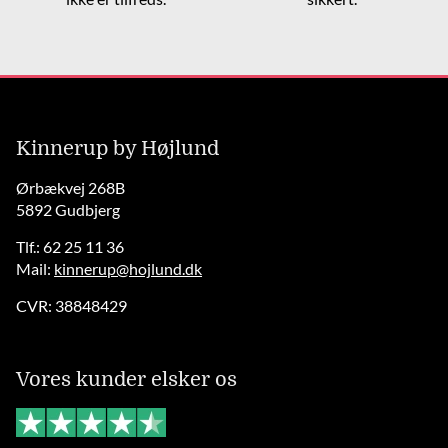
Kinnerup by Højlund
Ørbækvej 268B
5892 Gudbjerg
Tlf.: 62 25 11 36
Mail:
kinnerup@hojlund.dk
CVR: 38848429
Vores kunder elsker os