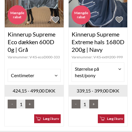
Mængde
Mængde
rabat
rabat
Kinnerup Supreme
Kinnerup Supreme
Eco dækken 600D
Extreme hals 1680D
0g | Grå
200g | Navy
Varenummer:
V-KS-ecoD000-333
Varenummer:
V-KS-extH200-999
Størrelse på
Centimeter
hest/pony
424,15 - 499,00 DKK
339,15 - 399,00 DKK
-
+
-
+
Læg i kurv
Læg i kurv