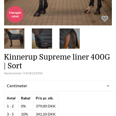
Mængde
rabat
Kinnerup Supreme liner 400G
| Sort
Varenummer:
V-K18133350
Centimeter
Antal
Rabat
Pris pr. stk.
1 - 2
0%
379,00 DKK
3 - 5
10%
341,10 DKK