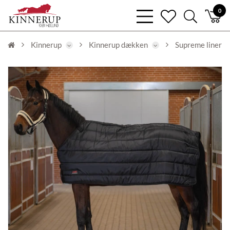
bars
0
heart
search
light
light
light
Kinnerup
Kinnerup dækken
Supreme liner