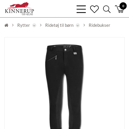
bars
0
heart
search
light
light
light
Rytter
Ridetøj til børn
Ridebukser