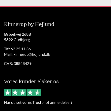
Kinnerup by Højlund
Ørbækvej 268B
5892 Gudbjerg
Tlf.: 62 25 11 36
Mail:
kinnerup@hojlund.dk
CVR: 38848429
Vores kunder elsker os
Har du set vores Trustpilot anmeldelser?