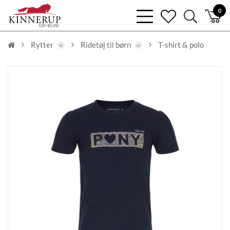
bars
0
heart
search
light
light
light
Rytter
Ridetøj til børn
T-shirt & polo