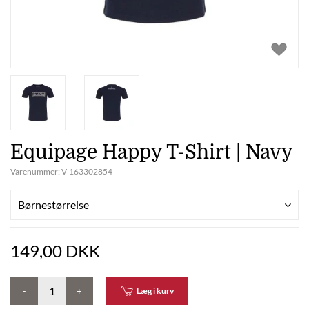
Equipage Happy T-Shirt | Navy
Varenummer:
V-163302854
Børnestørrelse
149,00 DKK
-
+
Læg i kurv