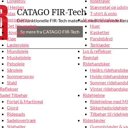
Longetov
Ridetrøjer
Mini Hesten
Stævnetøj og udstyr
CATAGO FIR-Tech
Mordax
T-shirt & polo
Plejeprodukter
Huer, tørklæder m.m.
Det funktionelle FIR-Tech materiale, med indvævede kera
Det lille apotek
Huer
Se mere fra CATAGO FIR-Tech
Hovpleje
Kasketter
Kløe
Pandebånd
Læderpleje
Tørklæder
Mundpleje
Lys & reflekser
Muskelpleje
Regntøj
Pelspleje
Ridehandsker
Sårpleje
Helårs ridehandske
Sommerspray
Hvide ridehandske
Stald
Sommer ridehands
Reflekser
Vinter ridehandske
Sadel Tilbehør
Ridehjelme
Fortøj & Martingal
Ridehjelme med M
Gjord
Sikkerhedsridehje
Ridepads
Tilbehør til ridehje
Sadelovertræk
Ridestøvler
Stigbøjler
Gummistøvler & va