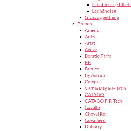
Isolatorer og tilbeh
Ledhåndtag
Græs og gødning
Brands
Amequ
Anky
Ariat
Aveve
Borstiq Farm
BR
Bronco
By Astrup
Campus
Carr & Day & Martin
CATAGO
CATAGO FIR-Tech
Cavallo
Cheval Roi
Covalliero
Dubarry