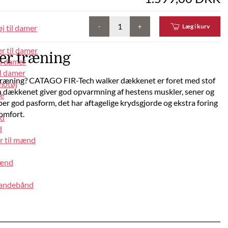
-
+
Læg i kurv
j til damer
r til damer
er træning
il damer
l damer
 træning? CATAGO FIR-Tech walker dækkenet er foret med stof
motøj
h dækkenet giver god opvarmning af hestens muskler, sener og
pe
er god pasform, det har aftagelige krydsgjorde og ekstra foring
komfort.
nd
d
r til mænd
mænd
pandebånd