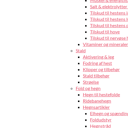
Muskel & energitils
Salt & elektrolytter 
Tilskud til hestens
Tilskud til hestens 
Tilskud til hestens 
Tilskud til hove
Tilskud til nervøse 
Vitaminer og mineraler 
Stald
Aktivering & leg
Fodring af hest
Klipper og tilbehør
Stald tilbehør
Strøelse
Fold og hegn
Hegn til hestefolde
Ridebanehegn
Hegnsartikler
Elhegn og spændin
Foldudstyr
Hegnstråd