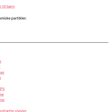
 til børn
miske partikler.
r
r
ker
r
IPS
lme
lme
ndtætte støvler