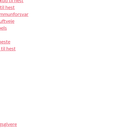
kud til hest
til hest
 immunforsvar
luftveje
pels
heste
til hest
gsgivere