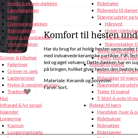
Insekt & eksem dækken
Ridetrøjer
Lændedækken
Rideveste til damer
Liner
Stævne udstyr og tø
Overgangsdækken
Hårpynt
Regndækken
Hvide ridebukse
Komfort til hesten und
Stald & showdækken
Stævnebluser t
Vinterdækken
Stævnejakker ti
Har du brug for at holde hesten varm under
Walker
Termo dragt og ter
med indvævede keramiske partikler. FIR-Tec
Grimer & tilbehør
T-shirt, polo & top
led og øget velvære. Dette dækken har en sup
Følgrimer
Ridetøj til mænd
på bringen, hvilket giver hesten den bedste 
Grimer m. pels
Ridebukser til mæ
Lædergrimer
Ridejakker til mæn
Materiale: Keramik og polyester.
Nylon & neopren grimer
Stævnetøj og udsty
Farve: Sort.
Træktove
Trøjer til mænd
Hut
T-Shirt & polo til 
Infrarød & lys terapi
Ridetøj til børn
Islænder
Handsker, huer & 
Longering
Ridebukser
Kapsun
Ridejakker
Longeringshjælp
Ridestøvler