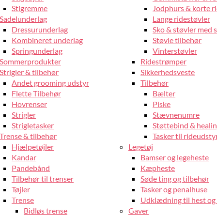
Stigremme
Jodphurs & korte r
Sadelunderlag
Lange ridestøvler
Dressurunderlag
Sko & støvler med 
Kombineret underlag
Støvle tilbehør
Springunderlag
Vinterstøvler
Sommerprodukter
Ridestrømper
Strigler & tilbehør
Sikkerhedsveste
Andet grooming udstyr
Tilbehør
Flette Tilbehør
Bælter
Hovrenser
Piske
Strigler
Stævnenumre
Strigletasker
Støttebind & heali
Trense & tilbehør
Tasker til rideudsty
Hjælpetøjler
Legetøj
Kandar
Bamser og legeheste
Pandebånd
Kæpheste
Tilbehør til trenser
Søde ting og tilbehør
Tøjler
Tasker og penalhuse
Trense
Udklædning til hest og 
Bidløs trense
Gaver