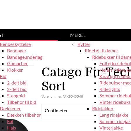
ST
MERE ...
Benbeskyttelse
Rytter
Bandager
Ridetøj til damer
Bandageunderlag
Ridebukser til dam
Gamacher
Full grip ridebu
Catago Fir-Tec
Klokker
Helårs ridebuks
Bid
Knæ grip rideb
Sort
2-delt bid
Ridebukser med
3-delt bid
Ridetights
Stangbid
Sommer ridebu
Varenummer:
V-K9540548
Tilbehør til bid
Vinter ridebuks
Dækkener
Ridejakker
Centimeter
Dækken tilbehør
Lang ridejakke
Føl
Sommer ridejak
Hals
Vinterjakke