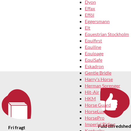
Dyon
Effax
Efföl
Eggersmann
Elt
Equestrian Stockholm
Equifirst
Equiline
Equipage
EquiSafe
Eskadron
Gentle Bridle
Harry's Horse
Herman Sprenger
Hit-Air
HKM
Horse Guard
HorseLux
HorsePro
Imperial Riding
Fuld tilfredshed
Fri fragt
Kentucky