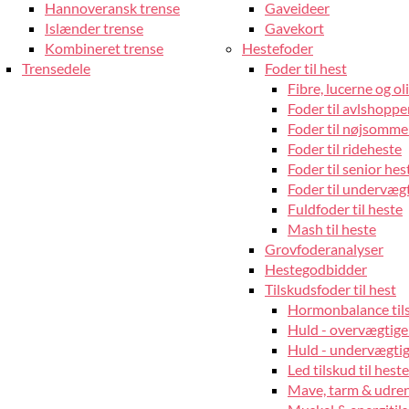
Hannoveransk trense
Gaveideer
Islænder trense
Gavekort
Kombineret trense
Hestefoder
Trensedele
Foder til hest
Fibre, lucerne og oli
Foder til avlshopper
Foder til nøjsomme
Foder til rideheste
Foder til senior hes
Foder til undervæg
Fuldfoder til heste
Mash til heste
Grovfoderanalyser
Hestegodbidder
Tilskudsfoder til hest
Hormonbalance tils
Huld - overvægtige
Huld - undervægtige
Led tilskud til heste
Mave, tarm & udrens