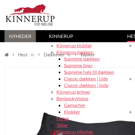
NYHEDER
KINNERUP
HE
Kinnerup klubtøj
Kinnerup dækken
Hest
Dækkener
Walker
Supreme dækken
Supreme liner
Supreme hals til dækken
Classic dækken | Ude
Classic dækken | Inde
Kinnerup grimer
Benbeskyttelse
Gamacher
Klokker
Fortøj
Tøjler
Kinnerup tilbehør