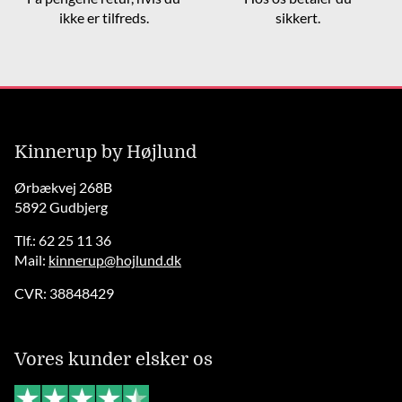
ikke er tilfreds.
sikkert.
Kinnerup by Højlund
Ørbækvej 268B
5892 Gudbjerg
Tlf.: 62 25 11 36
Mail:
kinnerup@hojlund.dk
CVR: 38848429
Vores kunder elsker os