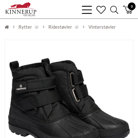
bars
0
heart
search
light
light
light
Rytter
Ridestøvler
Vinterstøvler