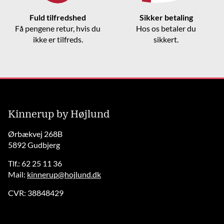
Fuld tilfredshed
Sikker betaling
Få pengene retur, hvis du
Hos os betaler du
ikke er tilfreds.
sikkert.
Kinnerup by Højlund
Ørbækvej 268B
5892 Gudbjerg
Tlf.: 62 25 11 36
Mail:
kinnerup@hojlund.dk
CVR: 38848429