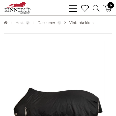
bars
0
heart
search
light
light
light
Hest
Dækkener
Vinterdækken