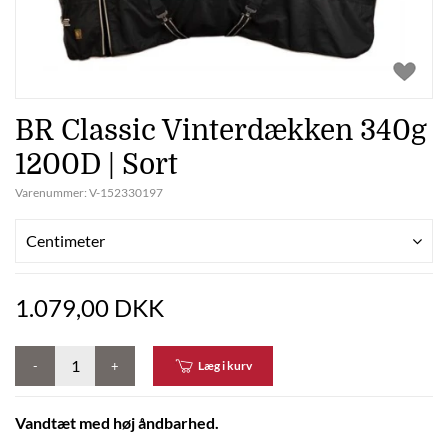
BR Classic Vinterdækken 340g
1200D | Sort
Varenummer:
V-152330197
Centimeter
1.079,00 DKK
-
+
Læg i kurv
Vandtæt med høj åndbarhed.