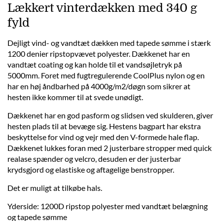
Lækkert vinterdækken med 340 g
fyld
Dejligt vind- og vandtæt dækken med tapede sømme i stærk
1200 denier ripstopvævet poly­ester. Dækkenet har en
vandtæt coating og kan holde til et vand­søjletryk på
5000mm. Foret med fugt­­regulerende CoolPlus nylon og en
har en høj åndbarhed på 4000g/m2/døgn som sikrer at
hesten ikke kommer til at svede unødigt.
Dækkenet har en god pasform og slidsen ved skulderen, ­giver
hesten plads til at bevæge sig. Hestens bagpart har ekstra
beskyttelse for vind og vejr med den V-formede hale flap.
Dækkenet lukkes foran med 2 justerbare stropper med quick
realase spænder og velcro, desuden er der justerbar
krydsgjord og elastiske og aftagelige benstropper.
Det er muligt at tilkøbe hals.
Yderside: 1200D ripstop polyester med vandtæt belægning
og tapede sømme