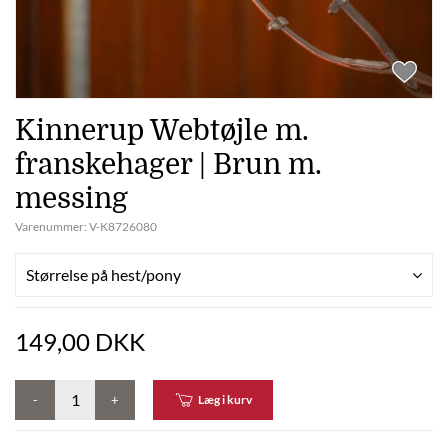
Kinnerup Webtøjle m.
franskehager | Brun m.
messing
Varenummer:
V-K8726080
Størrelse på hest/pony
149,00 DKK
-
+
Læg i kurv