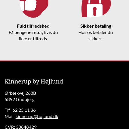
Fuld tilfredshed
Sikker betaling
Få pengene retur, hvis du
Hos os betaler du
ikke er tilfreds.
sikkert.
Kinnerup by Højlund
Ørbækvej 268B
5892 Gudbjerg
Tlf.: 62 25 11 36
Mail:
kinnerup@hojlund.dk
CVR: 38848429