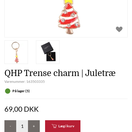
QHP Trense charm | Juletræ
Varenummer:
163503335
På lager (5)
69,00 DKK
-
+
Læg i kurv