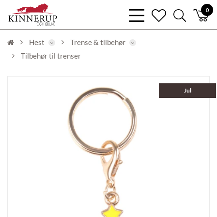
bars
0
heart
search
light
light
light
Hest
Trense & tilbehør
Tilbehør til trenser
Jul