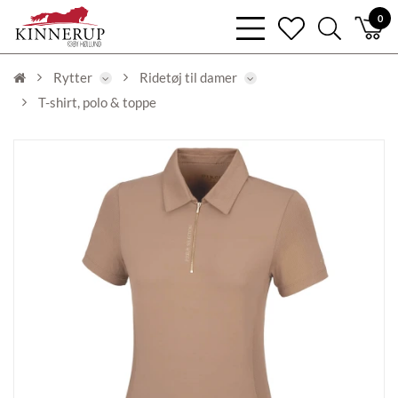
bars
0
heart
search
light
light
light
Rytter
Ridetøj til damer
T-shirt, polo & toppe