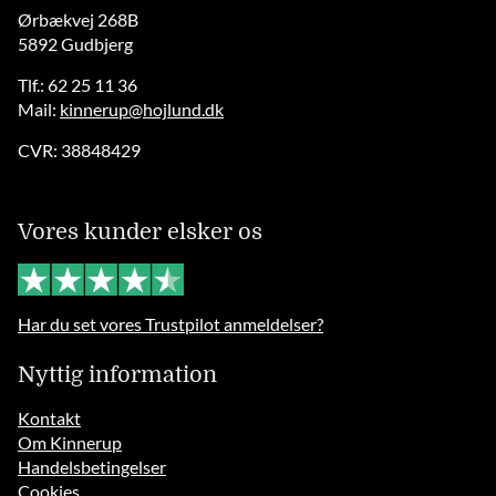
Ørbækvej 268B
5892 Gudbjerg
Tlf.: 62 25 11 36
Mail:
kinnerup@hojlund.dk
CVR: 38848429
Vores kunder elsker os
Har du set vores Trustpilot anmeldelser?
Nyttig information
Kontakt
Om Kinnerup
Handelsbetingelser
Cookies