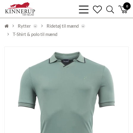
bars
0
heart
search
light
light
light
Rytter
Ridetøj til mænd
T-Shirt & polo til mænd