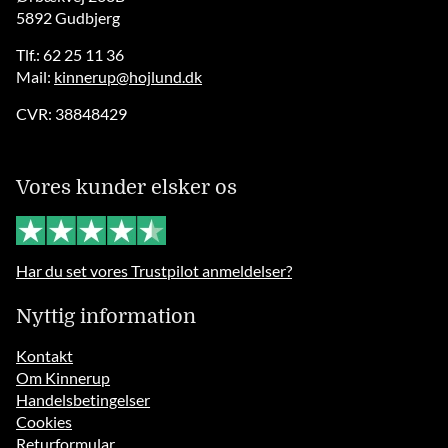
5892 Gudbjerg
Tlf.: 62 25 11 36
Mail:
kinnerup@hojlund.dk
CVR: 38848429
Vores kunder elsker os
Har du set vores Trustpilot anmeldelser?
Nyttig information
Kontakt
Om Kinnerup
Handelsbetingelser
Cookies
Returformular