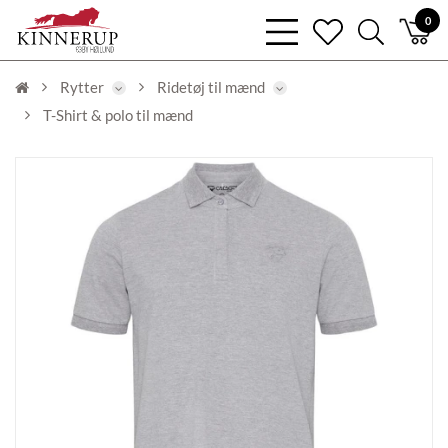
bars
0
heart
search
light
light
light
Rytter
Ridetøj til mænd
T-Shirt & polo til mænd