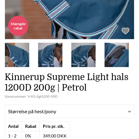
Mængde
rabat
Kinnerup Supreme Light hals
1200D 200g | Petrol
Varenummer:
V-KS-ligH200-900
Størrelse på hest/pony
Antal
Rabat
Pris pr. stk.
1 - 2
0%
349,00 DKK