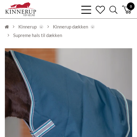
bars
0
heart
search
light
light
light
Kinnerup
Kinnerup dækken
Supreme hals til dækken