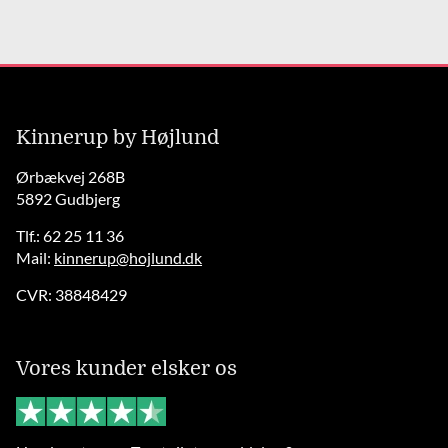
Kinnerup by Højlund
Ørbækvej 268B
5892 Gudbjerg
Tlf.: 62 25 11 36
Mail:
kinnerup@hojlund.dk
CVR: 38848429
Vores kunder elsker os