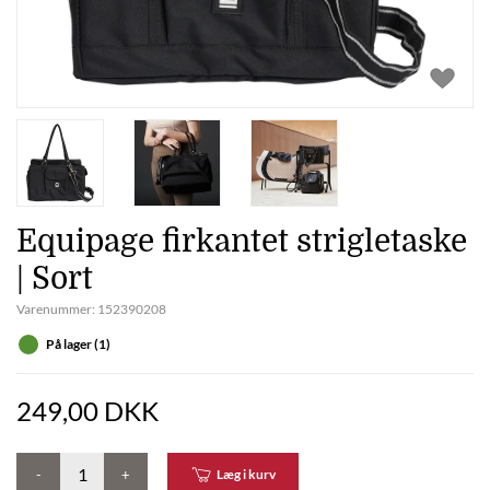
Equipage firkantet strigletaske
| Sort
Varenummer:
152390208
På lager (1)
249,00 DKK
-
+
Læg i kurv