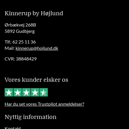
Kinnerup by Højlund
Ørbækvej 268B
5892 Gudbjerg
Tlf.: 62 25 11 36
Mail:
kinnerup@hojlund.dk
CVR: 38848429
Vores kunder elsker os
Har du set vores Trustpilot anmeldelser?
Nyttig information
Kontakt