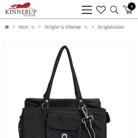
bars
0
heart
search
light
light
light
Hest
Strigler & tilbehør
Strigletasker