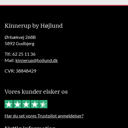
Kinnerup by Højlund
Ørbækvej 268B
5892 Gudbjerg
Tlf.: 62 25 11 36
Mail:
kinnerup@hojlund.dk
CVR: 38848429
Vores kunder elsker os
Har du set vores Trustpilot anmeldelser?