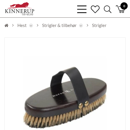
bars
0
heart
search
light
light
light
Hest
Strigler & tilbehør
Strigler