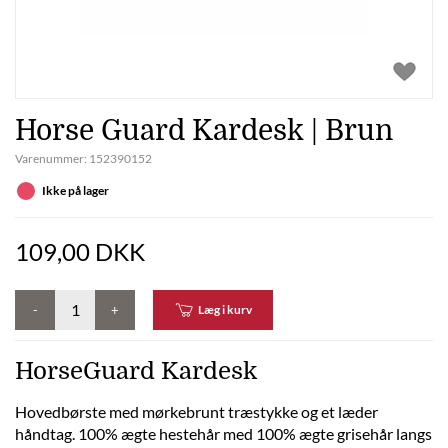
Horse Guard Kardesk | Brun
Varenummer:
152390152
Ikke på lager
109,00 DKK
-
+
Læg i kurv
HorseGuard Kardesk
Hovedbørste med mørkebrunt træstykke og et læder
håndtag. 100% ægte hestehår med 100% ægte grisehår langs