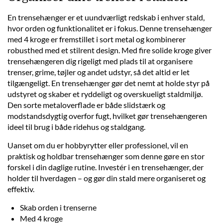
En trensehænger er et uundværligt redskab i enhver stald,
hvor orden og funktionalitet er i fokus. Denne trensehænger
med 4 kroge er fremstillet i sort metal og kombinerer
robusthed med et stilrent design. Med fire solide kroge giver
trensehængeren dig rigeligt med plads til at organisere
trenser, grime, tøjler og andet udstyr, så det altid er let
tilgængeligt. En trensehænger gør det nemt at holde styr på
udstyret og skaber et ryddeligt og overskueligt staldmiljø.
Den sorte metaloverflade er både slidstærk og
modstandsdygtig overfor fugt, hvilket gør trensehængeren
ideel til brug i både ridehus og staldgang.
Uanset om du er hobbyrytter eller professionel, vil en
praktisk og holdbar trensehænger som denne gøre en stor
forskel i din daglige rutine. Investér i en trensehænger, der
holder til hverdagen – og gør din stald mere organiseret og
effektiv.
Skab orden i trenserne
Med 4 kroge