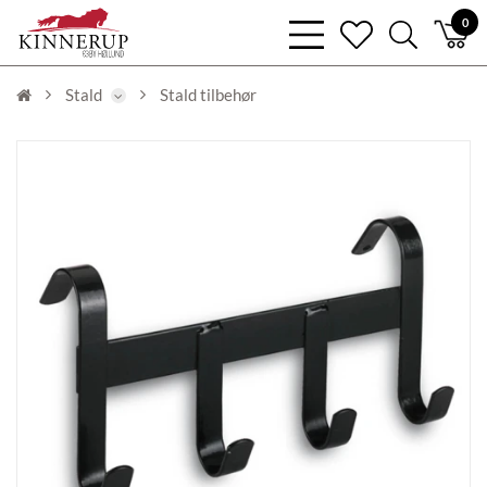
bars
0
heart
search
light
light
light
Stald
Stald tilbehør