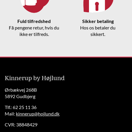
Fuld tilfredshed
Sikker betaling
Få pengene retur, hvis du
Hos os betaler du
ikke er tilfreds.
sikkert.
Kinnerup by Højlund
Ørbækvej 268B
5892 Gudbjerg
Tlf.: 62 25 11 36
Mail:
kinnerup@hojlund.dk
CVR: 38848429