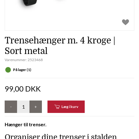
Trensehænger m. 4 kroge |
Sort metal
Varenummer:
2523468
På lager (1)
99,00 DKK
-
+
Læg i kurv
Hænger til trenser.
Organiser dine trenser i stalden