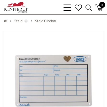
bars
0
heart
search
light
light
light
Stald
Stald tilbehør