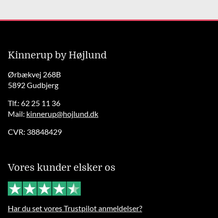
Kinnerup by Højlund
Ørbækvej 268B
5892 Gudbjerg
Tlf.: 62 25 11 36
Mail:
kinnerup@hojlund.dk
CVR: 38848429
Vores kunder elsker os
Har du set vores Trustpilot anmeldelser?