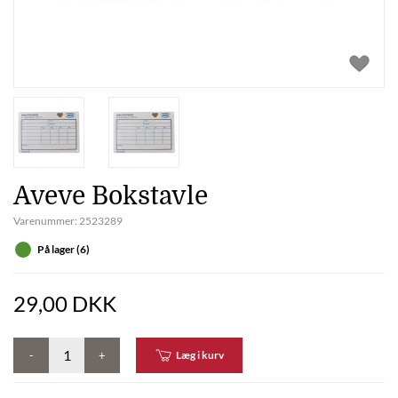
Aveve Bokstavle
Varenummer:
2523289
På lager (6)
29,00 DKK
-
+
Læg i kurv