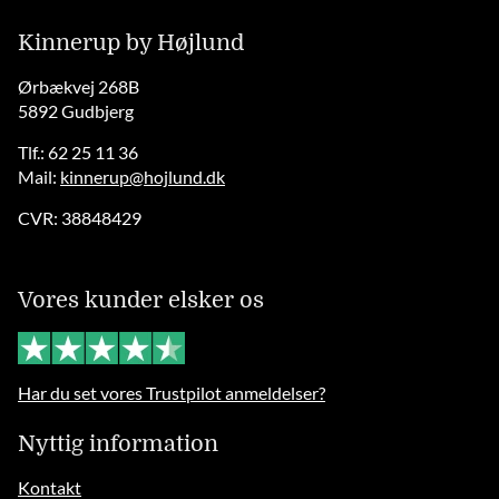
Kinnerup by Højlund
Ørbækvej 268B
5892 Gudbjerg
Tlf.: 62 25 11 36
Mail:
kinnerup@hojlund.dk
CVR: 38848429
Vores kunder elsker os
Har du set vores Trustpilot anmeldelser?
Nyttig information
Kontakt