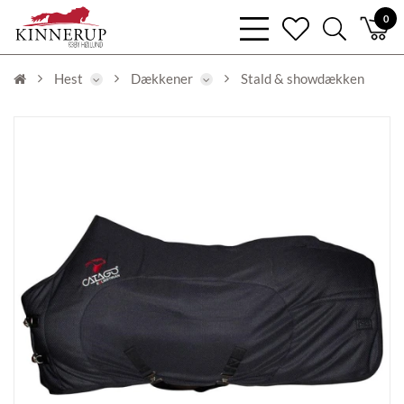
bars
0
heart
search
light
light
light
Hest
Dækkener
Stald & showdækken