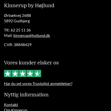
Kinnerup by Højlund
Ørbækvej 268B
5892 Gudbjerg
Tlf.: 62 25 11 36
Mail:
kinnerup@hojlund.dk
CVR: 38848429
Vores kunder elsker os
Har du set vores Trustpilot anmeldelser?
Nyttig information
Kontakt
Om Kinnerup