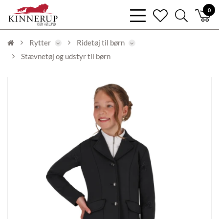
bars
0
heart
search
light
light
light
Rytter
Ridetøj til børn
Stævnetøj og udstyr til børn