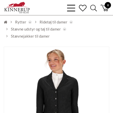
bars
0
heart
search
light
light
light
Rytter
Ridetøj til damer
Stævne udstyr og tøj til damer
Stævnejakker til damer