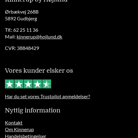
Ørbækvej 268B
5892 Gudbjerg
Tlf.: 62 25 11 36
Mail:
kinnerup@hojlund.dk
CVR: 38848429
Vores kunder elsker os
Har du set vores Trustpilot anmeldelser?
Nyttig information
Kontakt
Om Kinnerup
Handelsbetingelser