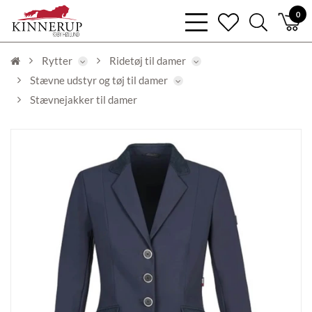
bars
0
heart
search
light
light
light
Rytter
Ridetøj til damer
Stævne udstyr og tøj til damer
Stævnejakker til damer