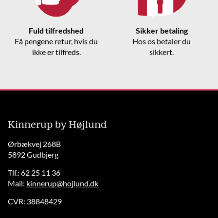
Fuld tilfredshed
Sikker betaling
Få pengene retur, hvis du
Hos os betaler du
ikke er tilfreds.
sikkert.
Kinnerup by Højlund
Ørbækvej 268B
5892 Gudbjerg
Tlf.: 62 25 11 36
Mail:
kinnerup@hojlund.dk
CVR: 38848429