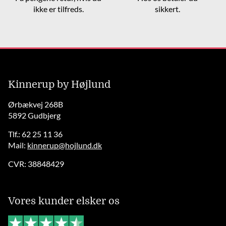
ikke er tilfreds.
sikkert.
Kinnerup by Højlund
Ørbækvej 268B
5892 Gudbjerg
Tlf.: 62 25 11 36
Mail:
kinnerup@hojlund.dk
CVR: 38848429
Vores kunder elsker os