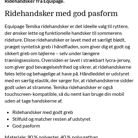
Ridehandsker fra Equipage.
Ridehandsker med god pasform
Equipage Temika ridehandsker er det ideelle valg til ryttere,
der ønsker lette og funktionelle handsker til sommerens
rideture. Disse ridehandsker er lavet med et særligt blødt,
præget syntetisk greb i håndfladen, som giver dig et godt og
sikkert greb om tøjlerne – selv under længere
træningsessions. Oversiden er lavet i strækbart lycra-jersey,
som giver god bevægelsesfrihed og sikrer, at ridehandskerne
føles lette og behagelige at have på. Håndleddet er udstyret
med en særlig elastik, der sørger for, at ridehandskerne sidder
godt uden at stramme. Temika ridehandsker er også
touchscreen-kompatible, så du nemt kan bruge din mobil
uden at tage handskerne af.
Ridehandsker med godt greb
Stilfuld og matcher resten af udstyret
God pasform
Materiale: 90 % polyester, 40 % polyurethan.