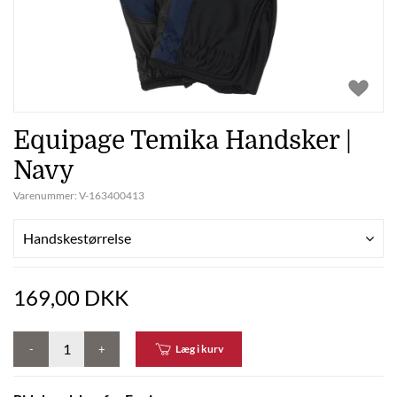
Equipage Temika Handsker |
Navy
Varenummer:
V-163400413
Handskestørrelse
169,00 DKK
-
+
Læg i kurv