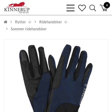
bars
0
heart
search
light
light
light
Rytter
Ridehandsker
Sommer ridehandsker