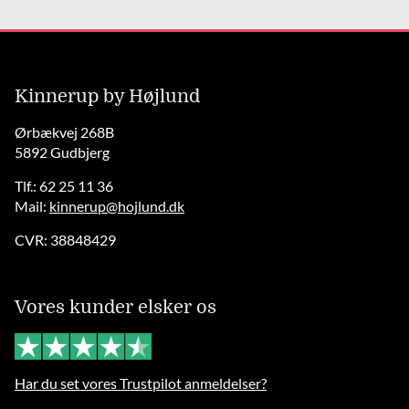
Kinnerup by Højlund
Ørbækvej 268B
5892 Gudbjerg
Tlf.: 62 25 11 36
Mail:
kinnerup@hojlund.dk
CVR: 38848429
Vores kunder elsker os
Har du set vores Trustpilot anmeldelser?