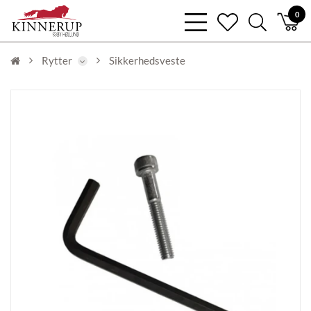
bars
0
heart
search
light
light
light
Rytter
Sikkerhedsveste