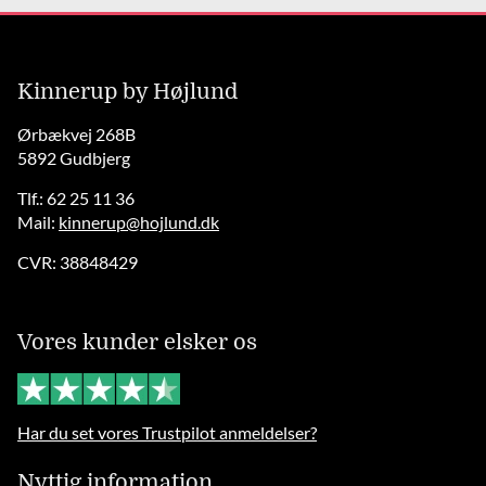
Kinnerup by Højlund
Ørbækvej 268B
5892 Gudbjerg
Tlf.: 62 25 11 36
Mail:
kinnerup@hojlund.dk
CVR: 38848429
Vores kunder elsker os
Har du set vores Trustpilot anmeldelser?
Nyttig information