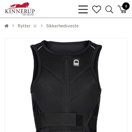
bars
0
heart
search
light
light
light
Rytter
Sikkerhedsveste