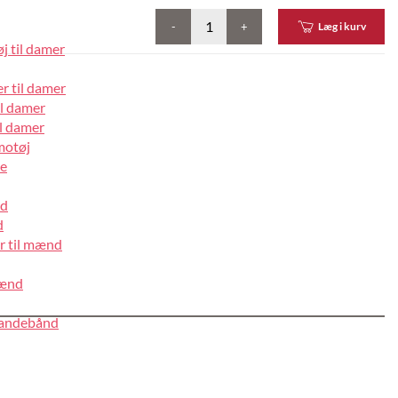
-
+
Læg i kurv
j til damer
r til damer
il damer
l damer
motøj
pe
nd
d
r til mænd
mænd
pandebånd