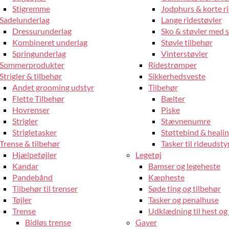
Stigremme
Jodphurs & korte r
Sadelunderlag
Lange ridestøvler
Dressurunderlag
Sko & støvler med 
Kombineret underlag
Støvle tilbehør
Springunderlag
Vinterstøvler
Sommerprodukter
Ridestrømper
Strigler & tilbehør
Sikkerhedsveste
Andet grooming udstyr
Tilbehør
Flette Tilbehør
Bælter
Hovrenser
Piske
Strigler
Stævnenumre
Strigletasker
Støttebind & heali
Trense & tilbehør
Tasker til rideudsty
Hjælpetøjler
Legetøj
Kandar
Bamser og legeheste
Pandebånd
Kæpheste
Tilbehør til trenser
Søde ting og tilbehør
Tøjler
Tasker og penalhuse
Trense
Udklædning til hest og 
Bidløs trense
Gaver