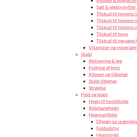
Muskel & energitils
Salt & elektrolytter 
Tilskud til hestens
Tilskud til hestens 
Tilskud til hestens 
Tilskud til hove
Tilskud til nervøse 
Vitaminer og mineraler 
Stald
Aktivering & leg
Fodring af hest
Klipper og tilbehør
Stald tilbehør
Strøelse
Fold og hegn
Hegn til hestefolde
Ridebanehegn
Hegnsartikler
Elhegn og spændin
Foldudstyr
Hegnstråd