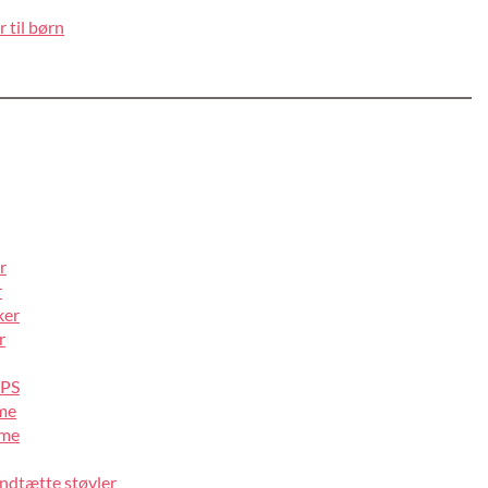
 til børn
r
r
ker
r
IPS
lme
lme
ndtætte støvler