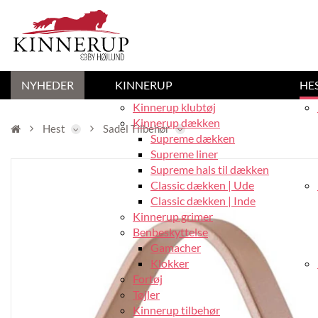
NYHEDER
KINNERUP
HE
Kinnerup klubtøj
Kinnerup dækken
Hest
Sadel Tilbehør
Supreme dækken
Supreme liner
Supreme hals til dækken
Classic dækken | Ude
Classic dækken | Inde
Kinnerup grimer
Benbeskyttelse
Gamacher
Klokker
Fortøj
Tøjler
Kinnerup tilbehør