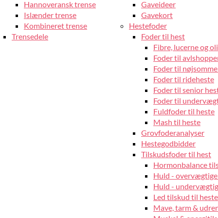
Hannoveransk trense
Gaveideer
Islænder trense
Gavekort
Kombineret trense
Hestefoder
Trensedele
Foder til hest
Fibre, lucerne og oli
Foder til avlshopper
Foder til nøjsomme
Foder til rideheste
Foder til senior hes
Foder til undervæg
Fuldfoder til heste
Mash til heste
Grovfoderanalyser
Hestegodbidder
Tilskudsfoder til hest
Hormonbalance tils
Huld - overvægtige
Huld - undervægtige
Led tilskud til heste
Mave, tarm & udrens