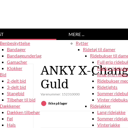
ST
MERE ...
Benbeskyttelse
Rytter
Bandager
Ridetøj til damer
Bandageunderlag
Ridebukser til dam
Gamacher
Full grip ridebu
ANKY X-Change 
Klokker
Helårs ridebuks
Bid
Knæ grip rideb
Guld
2-delt bid
Ridebukser med
3-delt bid
Ridetights
Stangbid
Sommer ridebu
Varenummer:
152310000
Tilbehør til bid
Vinter ridebuks
Ikke på lager
Dækkener
Ridejakker
Dækken tilbehør
Lang ridejakke
Føl
Sommer ridejak
Hals
Vinterjakke