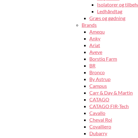
Isolatorer og tilbeh
Ledhåndtag
Græs og gødning
Brands
Amequ
Anky
Ariat
Aveve
Borstiq Farm
BR
Bronco
By Astrup
Campus
Carr & Day & Martin
CATAGO
CATAGO FIR-Tech
Cavallo
Cheval Roi
Covalliero
Dubarry