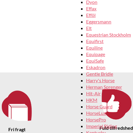
Dyon
Effax
Efföl
Eggersmann
Elt
Equestrian Stockholm
Equifirst
Equiline
Equipage
EquiSafe
Eskadron
Gentle Bridle
Harry's Horse
Herman Sprenger
Hit-Air
HKM
Horse Guard
HorseLux
HorsePro
Imperial Riding
Fuld tilfredshed
Fri fragt
Kentucky