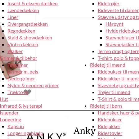
Insekt & eksem dækken
Ridetrøjer
Lændedækken
Rideveste til damer
Liner
Stævne udstyr og tø
Overgangsdækken
Hårpynt
Regndækken
Hvide ridebukse
Stald & showdækken
Stævnebluser t
Vinterdækken
Stævnejakker ti
Walker
Termo dragt og ter
Grimer & tilbehør
T-shirt, polo & top
Følgrimer
Ridetøj til mænd
Grimer m. pels
Ridebukser til mæ
Lædergrimer
Ridejakker til mæn
Nylon & neopren grimer
Stævnetøj og udsty
Træktove
Trøjer til mænd
Hut
T-Shirt & polo til 
Infrarød & lys terapi
Ridetøj til børn
Islænder
Handsker, huer & 
Longering
Ridebukser
Kapsun
Ridejakker
Anky
Longeringshjælp
Ridestøvler