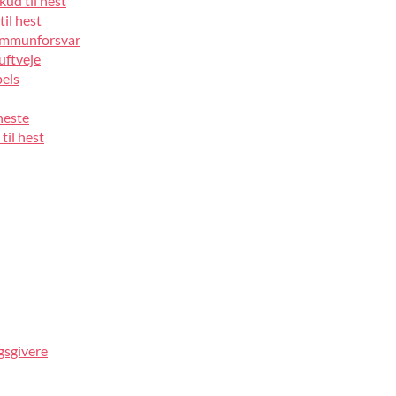
kud til hest
til hest
 immunforsvar
luftveje
pels
heste
til hest
gsgivere