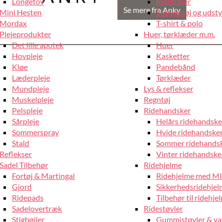
Longetov
Ridetrøjer
Se mere fra Anky
Mini Hesten
Stævnetøj og udstyr
Mordax
T-shirt & polo
Plejeprodukter
Huer, tørklæder m.m.
Det lille apotek
Huer
Hovpleje
Kasketter
Kløe
Pandebånd
Læderpleje
Tørklæder
Mundpleje
Lys & reflekser
Muskelpleje
Regntøj
Pelspleje
Ridehandsker
Sårpleje
Helårs ridehandske
Sommerspray
Hvide ridehandske
Stald
Sommer ridehands
Reflekser
Vinter ridehandske
Sadel Tilbehør
Ridehjelme
Fortøj & Martingal
Ridehjelme med M
Gjord
Sikkerhedsridehje
Ridepads
Tilbehør til ridehje
Sadelovertræk
Ridestøvler
Stigbøjler
Gummistøvler & va