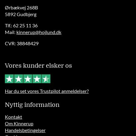
Ørbækvej 268B
5892 Gudbjerg
Tlf.: 62 25 11 36
Mail:
kinnerup@hojlund.dk
CVR: 38848429
Vores kunder elsker os
Har du set vores Trustpilot anmeldelser?
Nyttig information
Kontakt
Om Kinnerup
Handelsbetingelser