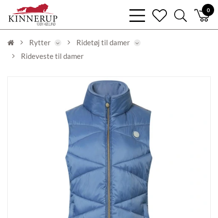
bars
0
heart
search
light
light
light
Rytter
Ridetøj til damer
Rideveste til damer