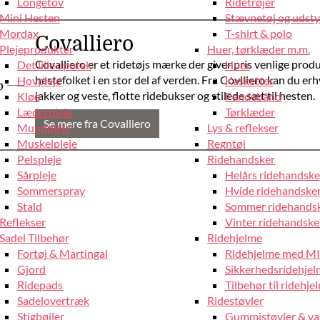
Longetov
Ridetrøjer
Mini Hesten
Stævnetøj og udstyr
Mordax
T-shirt & polo
Covalliero
Plejeprodukter
Huer, tørklæder m.m.
Covalliero er et ridetøjs mærke der giver pris venlige produ
Det lille apotek
Huer
hestefolket i en stor del af verden. Fra Covlliero kan du er
Hovpleje
Kasketter
jakker og veste, flotte ridebukser og stilede sæt til hesten.
Kløe
Pandebånd
Læderpleje
Tørklæder
Se mere fra Covalliero
Mundpleje
Lys & reflekser
Muskelpleje
Regntøj
Pelspleje
Ridehandsker
Sårpleje
Helårs ridehandske
Sommerspray
Hvide ridehandske
Stald
Sommer ridehands
Reflekser
Vinter ridehandske
Sadel Tilbehør
Ridehjelme
Fortøj & Martingal
Ridehjelme med M
Gjord
Sikkerhedsridehje
Ridepads
Tilbehør til ridehje
Sadelovertræk
Ridestøvler
Stigbøjler
Gummistøvler & va