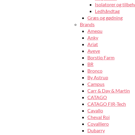
Isolatorer og tilbeh
Ledhåndtag
Græs og gødning
Brands
Amequ
Anky
Ariat
Aveve
Borstiq Farm
BR
Bronco
By Astrup
Campus
Carr & Day & Martin
CATAGO
CATAGO FIR-Tech
Cavallo
Cheval Roi
Covalliero
Dubarry