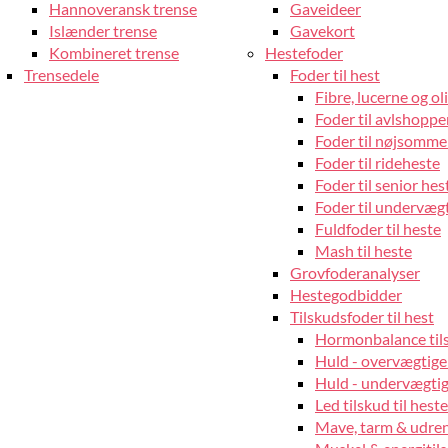
Hannoveransk trense
Gaveideer
Islænder trense
Gavekort
Kombineret trense
Hestefoder
Trensedele
Foder til hest
Fibre, lucerne og oli
Foder til avlshopper
Foder til nøjsomme
Foder til rideheste
Foder til senior hes
Foder til undervæg
Fuldfoder til heste
Mash til heste
Grovfoderanalyser
Hestegodbidder
Tilskudsfoder til hest
Hormonbalance tils
Huld - overvægtige
Huld - undervægtige
Led tilskud til heste
Mave, tarm & udrens