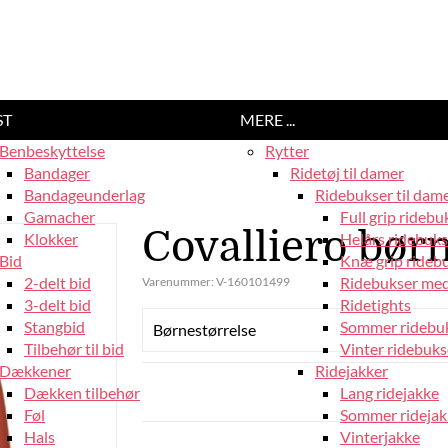
ST
MERE ...
Benbeskyttelse
Rytter
Bandager
Ridetøj til damer
Bandageunderlag
Ridebukser til dam
Gamacher
Full grip ridebu
Covalliero børn
Klokker
Helårs ridebuks
Bid
Knæ grip rideb
2-delt bid
Ridebukser med
Varenummer:
V-160101499
3-delt bid
Ridetights
Stangbid
Sommer ridebu
Børnestørrelse
Tilbehør til bid
Vinter ridebuks
Dækkener
Ridejakker
Dækken tilbehør
Lang ridejakke
Føl
Sommer ridejak
Hals
Vinterjakke