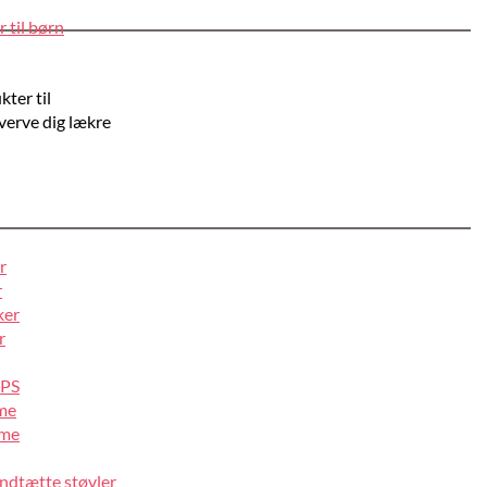
 til børn
kter til
hverve dig lækre
r
r
ker
r
IPS
lme
lme
ndtætte støvler