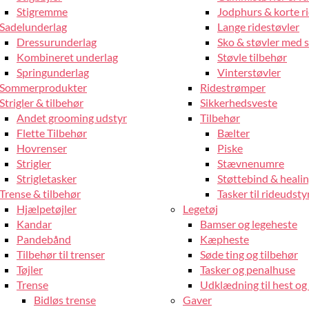
Stigremme
Jodphurs & korte r
Sadelunderlag
Lange ridestøvler
Dressurunderlag
Sko & støvler med 
Kombineret underlag
Støvle tilbehør
Springunderlag
Vinterstøvler
Sommerprodukter
Ridestrømper
Strigler & tilbehør
Sikkerhedsveste
Andet grooming udstyr
Tilbehør
Flette Tilbehør
Bælter
Hovrenser
Piske
Strigler
Stævnenumre
Strigletasker
Støttebind & heali
Trense & tilbehør
Tasker til rideudsty
Hjælpetøjler
Legetøj
Kandar
Bamser og legeheste
Pandebånd
Kæpheste
Tilbehør til trenser
Søde ting og tilbehør
Tøjler
Tasker og penalhuse
Trense
Udklædning til hest og 
Bidløs trense
Gaver