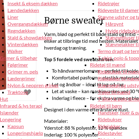
Insekt & eksem dækken
Ridetrøjer
Lændedækken
Rideveste til damer
Liner
Stævne udstyr og tø
Børne sweater
Overgangsdækken
Hårpynt
Regndækken
Hvide ridebukse
Varm, blød og perfekt til både stald og fritid 
Stald & showdækken
Stævnebluser t
elsker at tilbringe tid med hesten. Materialet
Vinterdækken
Stævnejakker ti
hverdag og træning.
Walker
Termo dragt og ter
Grimer & tilbehør
T-shirt, polo & top
Top 5 fordele ved sweatshirten:
Følgrimer
Ridetøj til mænd
To håndvarmerlommer – perfekt til kolde
Grimer m. pels
Ridebukser til mæ
Komfortabel pasform – elastisk materiale
Lædergrimer
Ridejakker til mæn
Let og åndbar – ideel til lag-på-lag
Nylon & neopren grimer
Stævnetøj og udsty
Let at vaske – kan maskinvaskes ved 30 °
Træktove
Trøjer til mænd
Inderlag i fleece – for ekstra varme og b
Hut
T-Shirt & polo til 
Infrarød & lys terapi
Ridetøj til børn
Designet i den varme efterårsfarve Rust.
Islænder
Handsker, huer & 
Longering
Ridebukser
Materialer:
Kapsun
Ridejakker
Yderstof: 88 % polyester, 12 % spandex
Longeringshjælp
Ridestøvler
Inderlag: 100 % polyester