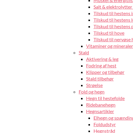
Muskel & energitils
Salt & elektrolytter 
Tilskud til hestens
Tilskud til hestens 
Tilskud til hestens 
Tilskud til hove
Tilskud til nervøse 
Vitaminer og mineraler 
Stald
Aktivering & leg
Fodring af hest
Klipper og tilbehør
Stald tilbehør
Strøelse
Fold og hegn
Hegn til hestefolde
Ridebanehegn
Hegnsartikler
Elhegn og spændin
Foldudstyr
Hegnstråd