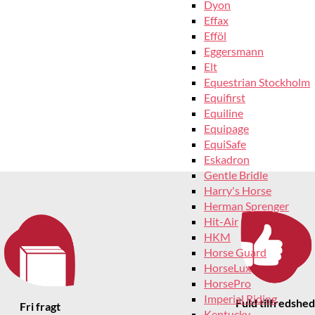
Dyon
Effax
Efföl
Eggersmann
Elt
Equestrian Stockholm
Equifirst
Equiline
Equipage
EquiSafe
Eskadron
Gentle Bridle
Harry's Horse
Herman Sprenger
Hit-Air
HKM
Horse Guard
HorseLux
HorsePro
Imperial Riding
Fuld tilfredshed
Fri fragt
Kentucky