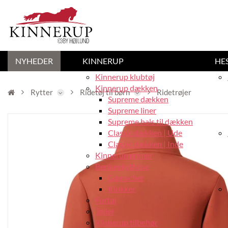
NYHEDER
KINNERUP
HE
Kinnerup klubtøj
Kinnerup dækken
Rytter
Ridetøj til børn
Ridetrøjer
Supreme dækken
Supreme liner
Supreme hals til dækken
Classic dækken | Ude
Classic dækken | Inde
Kinnerup grimer
Benbeskyttelse
Gamacher
Klokker
Fortøj
Tøjler
Kinnerup tilbehør