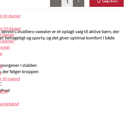
-
+
Læg i kurv
j til damer
r til damer
– denne Covalliero sweater er et oplagt valg til aktive børn, der
il damer
 er behageligt og sporty, og det giver optimal komfort i både
l damer
motøj
pe
 morgener i stalden
nd
, der følger kroppen
d
r til mænd
C
lødhed
mænd
pandebånd