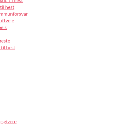
kud til hest
til hest
 immunforsvar
luftveje
pels
heste
til hest
gsgivere