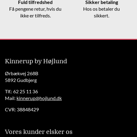
Fuld tilfredshed
Sikker betaling
Få pengene retur, hvis du
Hos os betaler du
ikke er tilfreds.
sikkert.
Kinnerup by Højlund
Ørbækvej 268B
5892 Gudbjerg
Tlf.: 62 25 11 36
Mail:
kinnerup@hojlund.dk
CVR: 38848429
Vores kunder elsker os