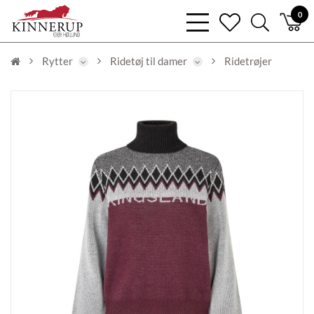
bars
0
heart
search
light
light
light
Rytter
Ridetøj til damer
Ridetrøjer