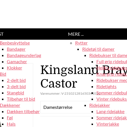
ST
MERE ...
Benbeskyttelse
Rytter
Bandager
Ridetøj til damer
Bandageunderlag
Ridebukser til dam
Gamacher
Full grip ridebu
Kingsland Bray
Klokker
Helårs ridebuks
Bid
Knæ grip rideb
Castor
2-delt bid
Ridebukser med
3-delt bid
Ridetights
Stangbid
Sommer ridebu
Varenummer:
V-231021281650341011
Tilbehør til bid
Vinter ridebuks
Dækkener
Ridejakker
Damestørrelse
Dækken tilbehør
Lang ridejakke
Føl
Sommer ridejak
Hals
Vinterjakke