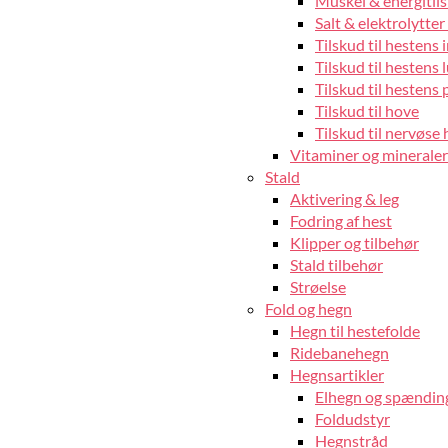
Muskel & energitils
Salt & elektrolytter 
Tilskud til hestens
Tilskud til hestens 
Tilskud til hestens 
Tilskud til hove
Tilskud til nervøse 
Vitaminer og mineraler 
Stald
Aktivering & leg
Fodring af hest
Klipper og tilbehør
Stald tilbehør
Strøelse
Fold og hegn
Hegn til hestefolde
Ridebanehegn
Hegnsartikler
Elhegn og spændin
Foldudstyr
Hegnstråd