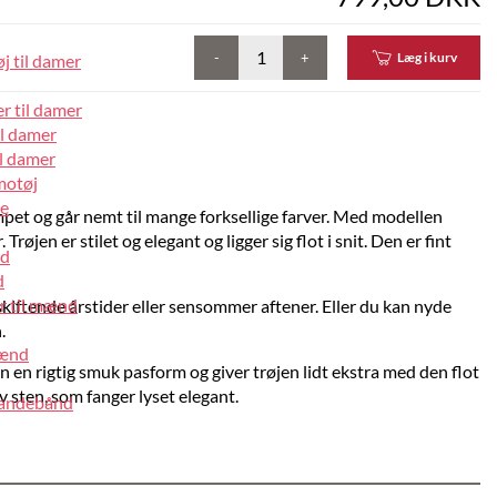
-
+
Læg i kurv
j til damer
r til damer
il damer
l damer
motøj
pe
mpet og går nemt til mange forksellige farver. Med modellen
Trøjen er stilet og elegant og ligger sig flot i snit. Den er fint
nd
d
r til mænd
 skiftende årstider eller sensommer aftener. Eller du kan nyde
.
mænd
n en rigtig smuk pasform og giver trøjen lidt ekstra med den flot
 sten, som fanger lyset elegant.
pandebånd