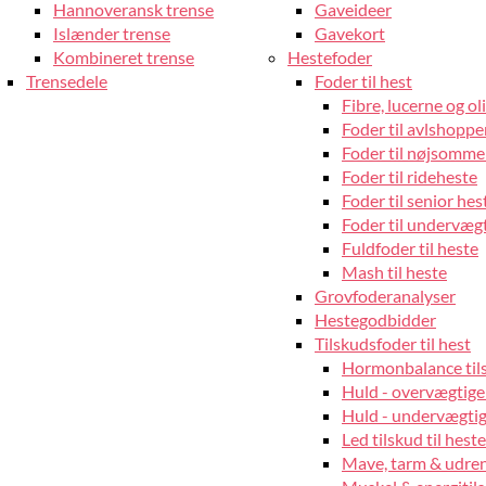
Hannoveransk trense
Gaveideer
Islænder trense
Gavekort
Kombineret trense
Hestefoder
Trensedele
Foder til hest
Fibre, lucerne og oli
Foder til avlshopper
Foder til nøjsomme
Foder til rideheste
Foder til senior hes
Foder til undervæg
Fuldfoder til heste
Mash til heste
Grovfoderanalyser
Hestegodbidder
Tilskudsfoder til hest
Hormonbalance tils
Huld - overvægtige
Huld - undervægtige
Led tilskud til heste
Mave, tarm & udrens