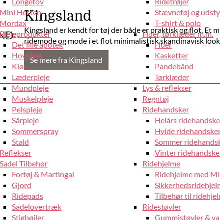
Longetov
Ridetrøjer
Mini Hesten
Stævnetøj og udstyr
Kingsland
Mordax
T-shirt & polo
Kingsland er kendt for tøj der både er praktisk og flot. Et mi
Plejeprodukter
Huer, tørklæder m.m.
ridemode og mode i et flot minimalistisk skandinavisk look 
Det lille apotek
Huer
Hovpleje
Kasketter
Se mere fra Kingsland
Kløe
Pandebånd
Læderpleje
Tørklæder
Mundpleje
Lys & reflekser
Muskelpleje
Regntøj
Pelspleje
Ridehandsker
Sårpleje
Helårs ridehandske
Sommerspray
Hvide ridehandske
Stald
Sommer ridehands
Reflekser
Vinter ridehandske
Sadel Tilbehør
Ridehjelme
Fortøj & Martingal
Ridehjelme med M
Gjord
Sikkerhedsridehje
Ridepads
Tilbehør til ridehje
Sadelovertræk
Ridestøvler
Stigbøjler
Gummistøvler & va