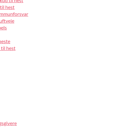
kud til hest
til hest
 immunforsvar
luftveje
pels
heste
til hest
gsgivere