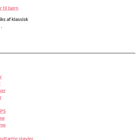
 til børn
ks af klassisk
.
r
r
ker
r
IPS
lme
lme
ndtætte støvler