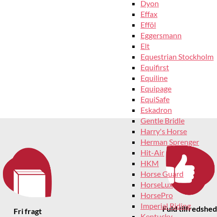
Dyon
Effax
Efföl
Eggersmann
Elt
Equestrian Stockholm
Equifirst
Equiline
Equipage
EquiSafe
Eskadron
Gentle Bridle
Harry's Horse
Herman Sprenger
Hit-Air
HKM
Horse Guard
HorseLux
HorsePro
Imperial Riding
Fuld tilfredshed
Fri fragt
Kentucky