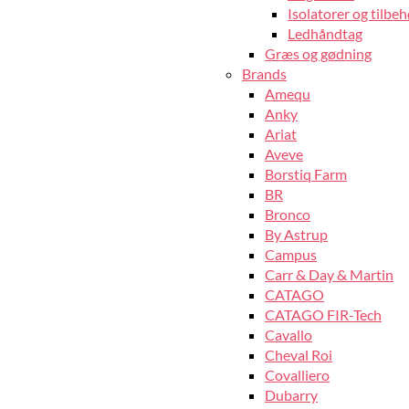
Isolatorer og tilbeh
Ledhåndtag
Græs og gødning
Brands
Amequ
Anky
Ariat
Aveve
Borstiq Farm
BR
Bronco
By Astrup
Campus
Carr & Day & Martin
CATAGO
CATAGO FIR-Tech
Cavallo
Cheval Roi
Covalliero
Dubarry