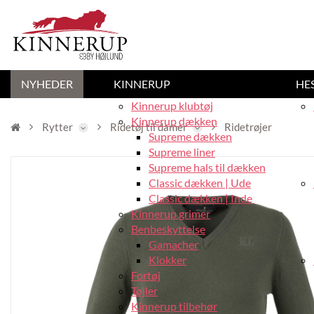
NYHEDER
KINNERUP
HE
Kinnerup klubtøj
Kinnerup dækken
Rytter
Ridetøj til damer
Ridetrøjer
Supreme dækken
Supreme liner
Supreme hals til dækken
Classic dækken | Ude
Classic dækken | Inde
Kinnerup grimer
Benbeskyttelse
Gamacher
Klokker
Fortøj
Tøjler
Kinnerup tilbehør