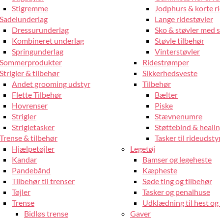
Stigremme
Jodphurs & korte r
Sadelunderlag
Lange ridestøvler
Dressurunderlag
Sko & støvler med 
Kombineret underlag
Støvle tilbehør
Springunderlag
Vinterstøvler
Sommerprodukter
Ridestrømper
Strigler & tilbehør
Sikkerhedsveste
Andet grooming udstyr
Tilbehør
Flette Tilbehør
Bælter
Hovrenser
Piske
Strigler
Stævnenumre
Strigletasker
Støttebind & heali
Trense & tilbehør
Tasker til rideudsty
Hjælpetøjler
Legetøj
Kandar
Bamser og legeheste
Pandebånd
Kæpheste
Tilbehør til trenser
Søde ting og tilbehør
Tøjler
Tasker og penalhuse
Trense
Udklædning til hest og 
Bidløs trense
Gaver