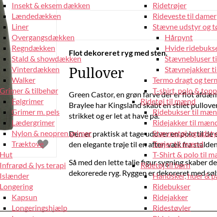
Insekt & eksem dækken
Ridetrøjer
Lændedækken
Rideveste til damer
Liner
Stævne udstyr og tø
Overgangsdækken
Hårpynt
Regndækken
Hvide ridebukse
Flot dekoreret ryg med sten.
Stald & showdækken
Stævnebluser t
Vinterdækken
Stævnejakker ti
Pullover
Walker
Termo dragt og ter
Grimer & tilbehør
T-shirt, polo & top
Green Castor, en grøn farve der er flot afdæ
Følgrimer
Ridetøj til mænd
Braylee har Kingsland skabt en stilet pullover. 
Grimer m. pels
Ridebukser til mæ
strikket og er let at have på.
Lædergrimer
Ridejakker til mæn
Nylon & neopren grimer
Stævnetøj og udsty
Den er praktisk at tage udover en polo til de
Træktove
Trøjer til mænd
den elegante trøje til en aften væk fra stalden
Hut
T-Shirt & polo til 
Så med den lette talje figur sygning skaber de
Infrarød & lys terapi
Ridetøj til børn
dekorerede ryg. Ryggen er dekoreret med sølv
Islænder
Handsker, huer & 
Longering
Ridebukser
Kapsun
Ridejakker
Longeringshjælp
Ridestøvler