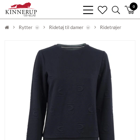
bars
0
heart
search
light
light
light
Rytter
Ridetøj til damer
Ridetrøjer