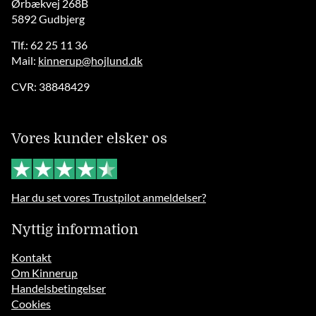
Ørbækvej 268B
5892 Gudbjerg
Tlf.: 62 25 11 36
Mail:
kinnerup@hojlund.dk
CVR: 38848429
Vores kunder elsker os
Har du set vores Trustpilot anmeldelser?
Nyttig information
Kontakt
Om Kinnerup
Handelsbetingelser
Cookies