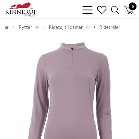
bars
0
heart
search
light
light
light
Rytter
Ridetøj til damer
Ridetrøjer