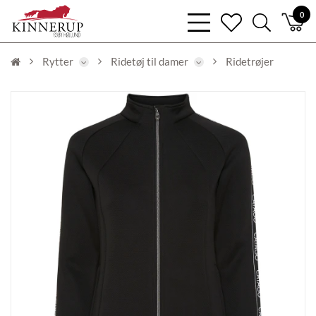
bars
0
heart
search
light
light
light
Rytter
Ridetøj til damer
Ridetrøjer