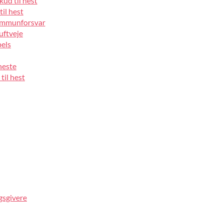
kud til hest
til hest
 immunforsvar
luftveje
pels
heste
til hest
gsgivere