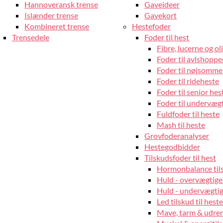
Hannoveransk trense
Gaveideer
Islænder trense
Gavekort
Kombineret trense
Hestefoder
Trensedele
Foder til hest
Fibre, lucerne og oli
Foder til avlshopper
Foder til nøjsomme
Foder til rideheste
Foder til senior hes
Foder til undervæg
Fuldfoder til heste
Mash til heste
Grovfoderanalyser
Hestegodbidder
Tilskudsfoder til hest
Hormonbalance tils
Huld - overvægtige
Huld - undervægtige
Led tilskud til heste
Mave, tarm & udrens