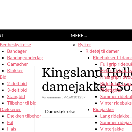
ST
MERE ...
Benbeskyttelse
Rytter
Bandager
Ridetøj til damer
Bandageunderlag
Ridebukser til dam
Gamacher
Full grip ridebu
Kingsland Holl
Klokker
Helårs ridebuks
Bid
Knæ grip rideb
damejakke | So
2-delt bid
Ridebukser med
3-delt bid
Ridetights
Stangbid
Sommer ridebu
Varenummer:
V-160101237
Tilbehør til bid
Vinter ridebuks
Dækkener
Ridejakker
Damestørrelse
Dækken tilbehør
Lang ridejakke
Føl
Sommer ridejak
Hals
Vinterjakke