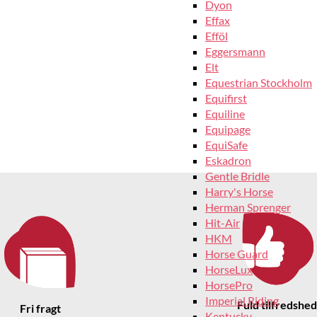
Dyon
Effax
Efföl
Eggersmann
Elt
Equestrian Stockholm
Equifirst
Equiline
Equipage
EquiSafe
Eskadron
Gentle Bridle
Harry's Horse
Herman Sprenger
Hit-Air
HKM
Horse Guard
HorseLux
HorsePro
Imperial Riding
Fuld tilfredshed
Fri fragt
Kentucky