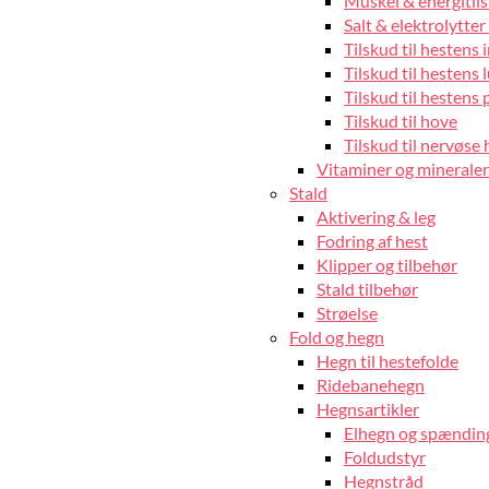
Muskel & energitils
Salt & elektrolytter 
Tilskud til hestens
Tilskud til hestens 
Tilskud til hestens 
Tilskud til hove
Tilskud til nervøse 
Vitaminer og mineraler 
Stald
Aktivering & leg
Fodring af hest
Klipper og tilbehør
Stald tilbehør
Strøelse
Fold og hegn
Hegn til hestefolde
Ridebanehegn
Hegnsartikler
Elhegn og spændin
Foldudstyr
Hegnstråd