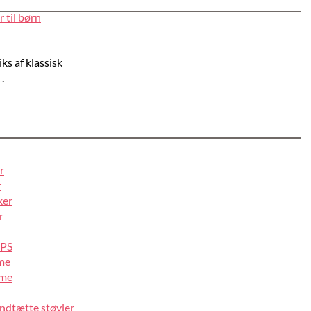
 til børn
ks af klassisk
.
r
r
ker
r
IPS
lme
lme
ndtætte støvler