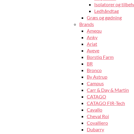
Isolatorer og tilbeh
Ledhåndtag
Græs og gødning
Brands
Amequ
Anky
Ariat
Aveve
Borstiq Farm
BR
Bronco
By Astrup
Campus
Carr & Day & Martin
CATAGO
CATAGO FIR-Tech
Cavallo
Cheval Roi
Covalliero
Dubarry