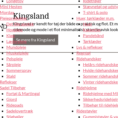
Longetov
Ridetrøjer
Mini Hesten
Stævnetøj og udstyr
Mordax
T-shirt & polo
Kingsland
Plejeprodukter
Huer, tørklæder m.m.
Kingsland er kendt for tøj der både er praktisk og flot. Et mi
Det lille apotek
Huer
ridemode og mode i et flot minimalistisk skandinavisk look 
Hovpleje
Kasketter
Kløe
Pandebånd
Se mere fra Kingsland
Læderpleje
Tørklæder
Mundpleje
Lys & reflekser
Muskelpleje
Regntøj
Pelspleje
Ridehandsker
Sårpleje
Helårs ridehandske
Sommerspray
Hvide ridehandske
Stald
Sommer ridehands
Reflekser
Vinter ridehandske
Sadel Tilbehør
Ridehjelme
Fortøj & Martingal
Ridehjelme med M
Gjord
Sikkerhedsridehje
Ridepads
Tilbehør til ridehje
Sadelovertræk
Ridestøvler
Stigbøjler
Gummistøvler & va