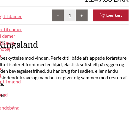
-
+
Læg i kurv
j til damer
r til damer
il damer
l damer
 Kingsland
motøj
pe
 beskyttelse mod vinden. Perfekt til både afslappede forårsture
æt isoleret front med en blød, elastisk softshell på ryggen og
nd
en bevægelsesfrihed, du har brug for i sadlen, eller når du
d
Tætsiddende krave og manchetter giver dig sammen med resten af
r til mænd
e.
mænd
den
pandebånd