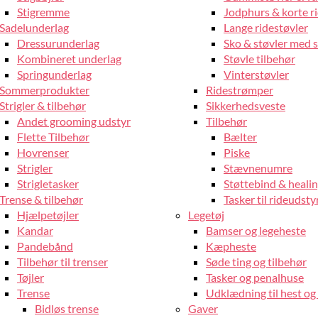
Stigremme
Jodphurs & korte r
Sadelunderlag
Lange ridestøvler
Dressurunderlag
Sko & støvler med 
Kombineret underlag
Støvle tilbehør
Springunderlag
Vinterstøvler
Sommerprodukter
Ridestrømper
Strigler & tilbehør
Sikkerhedsveste
Andet grooming udstyr
Tilbehør
Flette Tilbehør
Bælter
Hovrenser
Piske
Strigler
Stævnenumre
Strigletasker
Støttebind & heali
Trense & tilbehør
Tasker til rideudsty
Hjælpetøjler
Legetøj
Kandar
Bamser og legeheste
Pandebånd
Kæpheste
Tilbehør til trenser
Søde ting og tilbehør
Tøjler
Tasker og penalhuse
Trense
Udklædning til hest og 
Bidløs trense
Gaver