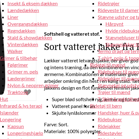
Insekt & eksem dækken
Ridetrøjer
Lændedækken
Rideveste til damer
Liner
Stævne udstyr og tø
Overgangsdækken
Hårpynt
Regndækken
Hvide ridebukse
Softshell og vatteret stof.
Stald & showdækken
Stævnebluser t
Vinterdækken
Stævnejakker ti
Sort vatteret jakke fra
Walker
Termo dragt og ter
Grimer & tilbehør
T-shirt, polo & top
Lækker vatteret letvægtsjakke, der giver god
Følgrimer
Ridetøj til mænd
og intens træning, da den kombinerer en vindt
Grimer m. pels
Ridebukser til mæ
ærmerne. Kombinationen af materialer giver d
Lædergrimer
Ridejakker til mæn
arbejder omkring din hest i en kølig stald. 
Nylon & neopren grimer
Stævnetøj og udsty
jakkens design en flot funktionel feminin jakk
Træktove
Trøjer til mænd
Hut
T-Shirt & polo til 
Super blød softshell ryg, ærmer og forne
Infrarød & lys terapi
Ridetøj til børn
Vatteret panel foran
Islænder
Handsker, huer & 
Skjulte lynlåslommer
Longering
Ridebukser
Farve: Sort.
Kapsun
Ridejakker
Materiale: 100% polyester.
Longeringshjælp
Ridestøvler