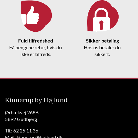
Fuld tilfredshed
Sikker betaling
Få pengene retur, hvis du
Hos os betaler du
ikke er tilfreds.
sikkert.
Kinnerup by Højlund
Ørbækvej 268B
5892 Gudbjerg
Tlf.: 62 25 11 36
Mail:
kinnerup@hojlund.dk