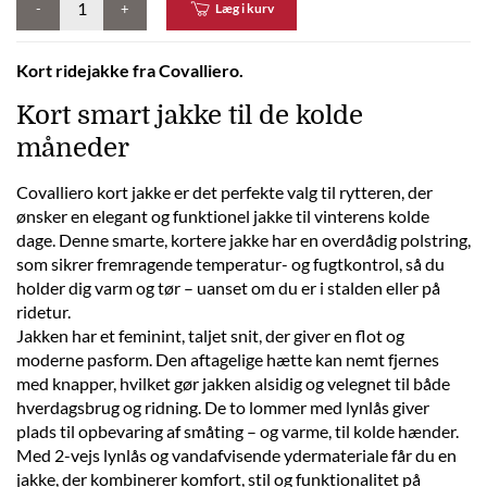
-
+
Læg i kurv
Kort ridejakke fra Covalliero.
Kort smart jakke til de kolde
måneder
Covalliero kort jakke er det perfekte valg til rytteren, der
ønsker en elegant og funktionel jakke til vinterens kolde
dage. Denne smarte, kortere jakke har en overdådig polstring,
som sikrer fremragende temperatur- og fugtkontrol, så du
holder dig varm og tør – uanset om du er i stalden eller på
ridetur.
Jakken har et feminint, taljet snit, der giver en flot og
moderne pasform. Den aftagelige hætte kan nemt fjernes
med knapper, hvilket gør jakken alsidig og velegnet til både
hverdagsbrug og ridning. De to lommer med lynlås giver
plads til opbevaring af småting – og varme, til kolde hænder.
Med 2-vejs lynlås og vandafvisende ydermateriale får du en
jakke, der kombinerer komfort, stil og funktionalitet på