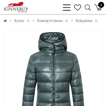
bars
0
heart
search
light
light
light
Rytter
Ridetøj til damer
Ridejakker