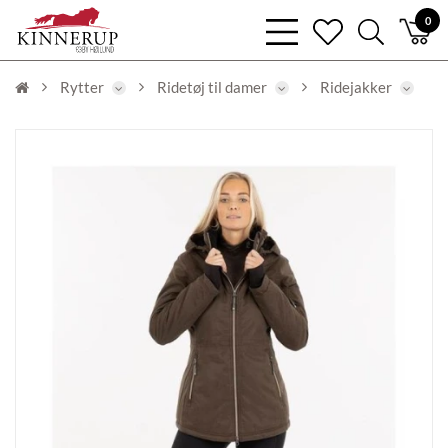
bars
0
heart
search
light
light
light
Rytter
Ridetøj til damer
Ridejakker