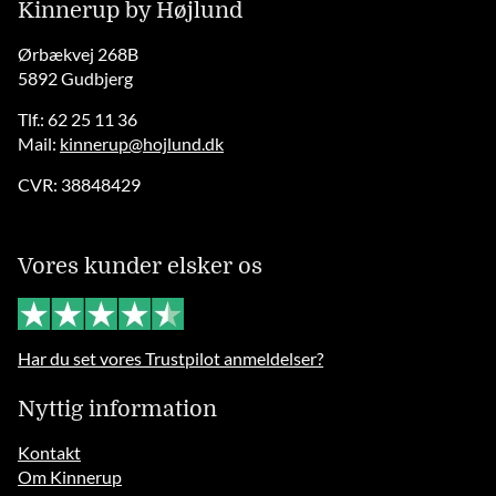
Kinnerup by Højlund
Ørbækvej 268B
5892 Gudbjerg
Tlf.: 62 25 11 36
Mail:
kinnerup@hojlund.dk
CVR: 38848429
Vores kunder elsker os
Har du set vores Trustpilot anmeldelser?
Nyttig information
Kontakt
Om Kinnerup