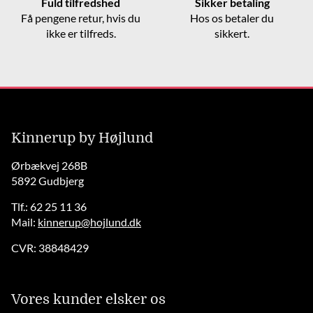
Fuld tilfredshed
Sikker betaling
Få pengene retur, hvis du
Hos os betaler du
ikke er tilfreds.
sikkert.
Kinnerup by Højlund
Ørbækvej 268B
5892 Gudbjerg
Tlf.: 62 25 11 36
Mail:
kinnerup@hojlund.dk
CVR: 38848429
Vores kunder elsker os