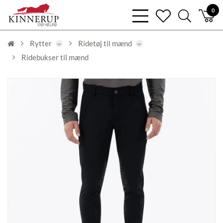
bars
0
heart
search
light
light
light
Rytter
Ridetøj til mænd
Ridebukser til mænd